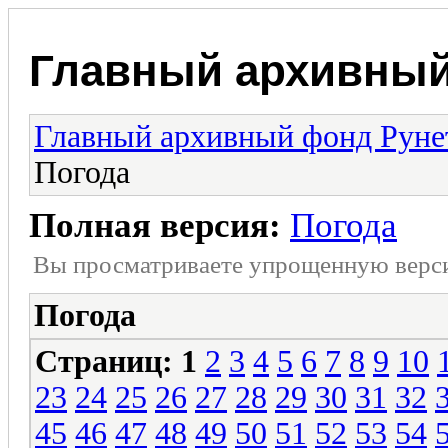
Главный архивный
Главный архивный фонд Руне
Погода
Полная версия:
Погода
Вы просматриваете yпpощеннyю веp
Погода
Страниц:
1
2
3
4
5
6
7
8
9
10
23
24
25
26
27
28
29
30
31
32
45
46
47
48
49
50
51
52
53
54