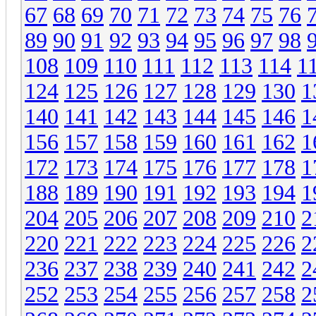
67
68
69
70
71
72
73
74
75
76
89
90
91
92
93
94
95
96
97
98
108
109
110
111
112
113
114
1
124
125
126
127
128
129
130
1
140
141
142
143
144
145
146
1
156
157
158
159
160
161
162
1
172
173
174
175
176
177
178
1
188
189
190
191
192
193
194
1
204
205
206
207
208
209
210
2
220
221
222
223
224
225
226
2
236
237
238
239
240
241
242
2
252
253
254
255
256
257
258
2