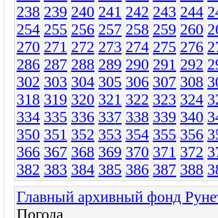
238
239
240
241
242
243
244
2
254
255
256
257
258
259
260
2
270
271
272
273
274
275
276
2
286
287
288
289
290
291
292
2
302
303
304
305
306
307
308
3
318
319
320
321
322
323
324
3
334
335
336
337
338
339
340
3
350
351
352
353
354
355
356
3
366
367
368
369
370
371
372
3
382
383
384
385
386
387
388
3
Главный архивный фонд Руне
Погода