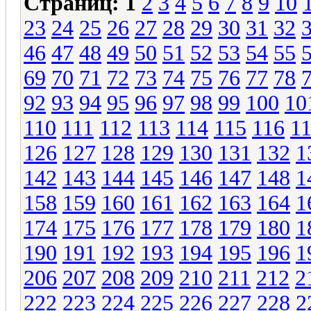
Страниц:
1
2
3
4
5
6
7
8
9
10
23
24
25
26
27
28
29
30
31
32
46
47
48
49
50
51
52
53
54
55
69
70
71
72
73
74
75
76
77
78
92
93
94
95
96
97
98
99
100
10
110
111
112
113
114
115
116
1
126
127
128
129
130
131
132
1
142
143
144
145
146
147
148
1
158
159
160
161
162
163
164
1
174
175
176
177
178
179
180
1
190
191
192
193
194
195
196
1
206
207
208
209
210
211
212
2
222
223
224
225
226
227
228
2