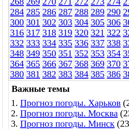
268
269
270
271
272
273
274
2
284
285
286
287
288
289
290
2
300
301
302
303
304
305
306
3
316
317
318
319
320
321
322
3
332
333
334
335
336
337
338
3
348
349
350
351
352
353
354
3
364
365
366
367
368
369
370
3
380
381
382
383
384
385
386
3
Важные темы
Прогноз погоды. Харьков
(
Прогноз погоды. Москва
(2
Прогноз погоды. Минск
(23