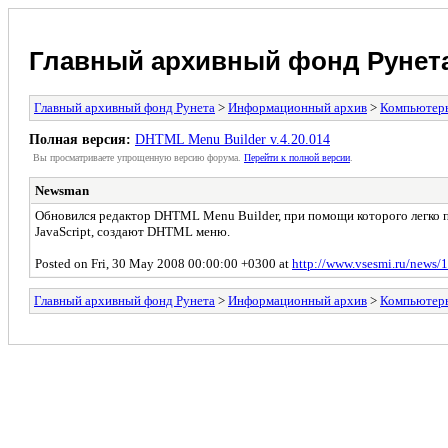
Главный архивный фонд Рунет
Главный архивный фонд Рунета
>
Информационный архив
>
Компьютер
Полная версия:
DHTML Menu Builder v.4.20.014
Вы просматриваете yпpощеннyю веpсию форума.
Пеpейти к полной веpсии
.
Newsman
Обновился редактор DHTML Menu Builder, при помощи которого легко 
JavaScript, создают DHTML меню.
Posted on Fri, 30 May 2008 00:00:00 +0300 at
http://www.vsesmi.ru/news/
Главный архивный фонд Рунета
>
Информационный архив
>
Компьютер