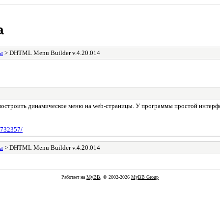
а
ы
> DHTML Menu Builder v.4.20.014
построить динамическое меню на web-страницы. У программы простой интерфе
1732357/
ы
> DHTML Menu Builder v.4.20.014
Работает на
MyBB
, © 2002-2026
MyBB Group