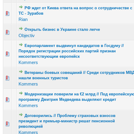
РФ ждет от Киева ответа на вопрос о сотрудничестве с
Голосов: 1 - Средняя оценка: 1 из 5
ТС - Зурабов
1
2
3
4
5
Rian
Открыть бизнес в Украине стало легче
Голосов: 7 - Средняя оценка: 2.57 из 5
1
2
3
4
5
Objectiv
Европарламент выдвинул кандидатов в Госдуму //
Порядок регистрации российских партий признан
Голосов: 4 - Средняя оценка: 2 из 5
1
2
3
4
5
несоответствующим европейск
Kommers
Ветераны боевых совещаний // Среди сотрудников МВ
Голосов: 2 - Средняя оценка: 3 из 5
нашли военных туристов
1
2
3
4
5
Kommers
Модернизации поверили на €2 млрд // Под европейску
Голосов: 2 - Средняя оценка: 2.5 из 5
программу Дмитрия Медведева выделяют кредит
1
2
3
4
5
Kommers
Договорились // Проблему страховых взносов
президент и премьер-министр решат пенсионной
Голосов: 1 - Средняя оценка: 1 из 5
1
2
3
4
5
революцией
Kommers