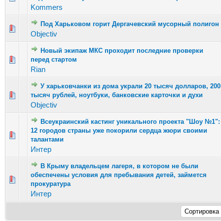
Kommers
Под Харьковом горит Дергачевский мусорный полигон
Голосов: 2 - Средняя оценка: 2.5 из 5
1
2
3
4
5
Objectiv
Новый экипаж МКС проходит последние проверки
Голосов: 1 - Средняя оценка: 1 из 5
перед стартом
1
2
3
4
5
Rian
У харьковчанки из дома украли 20 тысяч долларов, 200
Голосов: 6 - Средняя оценка: 2.67 из 5
тысяч рублей, ноутбуки, банковские карточки и духи
1
2
3
4
5
Objectiv
Всеукраинский кастинг уникального проекта "Шоу №1":
12 городов страны уже покорили сердца жюри своими
Голосов: 8 - Средняя оценка: 2.63 из 5
1
2
3
4
5
талантами
Интер
В Крыму владельцем лагеря, в котором не были
обеспечены условия для пребывания детей, займется
Голосов: 4 - Средняя оценка: 2.25 из 5
1
2
3
4
5
прокуратура
Интер