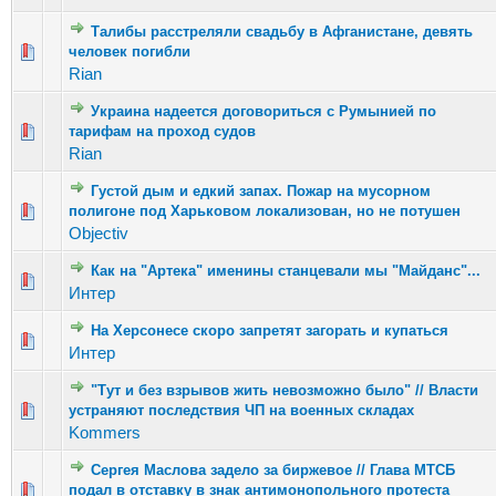
Талибы расстреляли свадьбу в Афганистане, девять
Голосов: 1 - Средняя оценка: 1 из 5
человек погибли
1
2
3
4
5
Rian
Украина надеется договориться с Румынией по
Голосов: 2 - Средняя оценка: 2 из 5
тарифам на проход судов
1
2
3
4
5
Rian
Густой дым и едкий запах. Пожар на мусорном
Голосов: 1 - Средняя оценка: 1 из 5
полигоне под Харьковом локализован, но не потушен
1
2
3
4
5
Objectiv
Как на "Артека" именины станцевали мы "Майданс"...
Голосов: 2 - Средняя оценка: 1.5 из 5
1
2
3
4
5
Интер
На Херсонесе скоро запретят загорать и купаться
Голосов: 2 - Средняя оценка: 2.5 из 5
1
2
3
4
5
Интер
"Тут и без взрывов жить невозможно было" // Власти
Голосов: 2 - Средняя оценка: 2.5 из 5
устраняют последствия ЧП на военных складах
1
2
3
4
5
Kommers
Сергея Маслова задело за биржевое // Глава МТСБ
Голосов: 2 - Средняя оценка: 1.5 из 5
подал в отставку в знак антимонопольного протеста
1
2
3
4
5