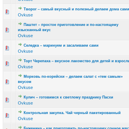
Творог – самый вкусный и полезный делаем дома сам
Голосов: 6 - Средняя оценка: 2.17 из 5
1
2
3
4
5
Ovkuse
Паштет – простое приготовление и по-настоящему
Голосов: 4 - Средняя оценка: 2.75 из 5
изысканный вкус
1
2
3
4
5
Ovkuse
Селедка – маринуем и засаливаем сами
Голосов: 9 - Средняя оценка: 2.22 из 5
1
2
3
4
5
Ovkuse
Торт Черепаха – вкусное лакомство для детей и взросл
Голосов: 5 - Средняя оценка: 2.6 из 5
1
2
3
4
5
Ovkuse
Морковь по-корейски – делаем салат с «тем самым»
Голосов: 9 - Средняя оценка: 1.89 из 5
вкусом
1
2
3
4
5
Ovkuse
Кулич – готовимся к светлому празднику Пасхи
Голосов: 3 - Средняя оценка: 1.67 из 5
1
2
3
4
5
Ovkuse
Контрольная закупка. Чай черный пакетированный
Голосов: 3 - Средняя оценка: 2.33 из 5
1
2
3
4
5
Ovkuse
Буженина – как приготовить по-настоящему сочное мя