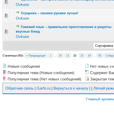
Голосов: 6 - Средняя оценка: 2.67 из 5
1
2
3
4
5
Ovkuse
Сгущенка – своими руками лучше!
Голосов: 5 - Средняя оценка: 2.8 из 5
1
2
3
4
5
Ovkuse
Говяжий язык – правильное приготовление и рецепты
Голосов: 8 - Средняя оценка: 3.13 из 5
вкусных блюд
1
2
3
4
5
Ovkuse
Страницы (93):
« Предыдущая
1
...
20
21
22
23
24
...
93
Следу
Новые сообщения
Нет новых с
Популярная тема (Новые сообщения)
Содержит Ва
Популярная тема (Нет новых сообщений)
Закрытая те
Обратная связь
|
Garfo.ru
|
Вернуться к началу
|
|
Лёгкий реж
Главный архивн