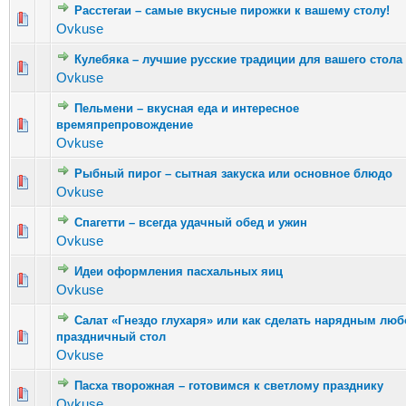
Расстегаи – самые вкусные пирожки к вашему столу!
Голосов: 8 - Средняя оценка: 2.75 из 5
1
2
3
4
5
Ovkuse
Кулебяка – лучшие русские традиции для вашего стола
Голосов: 4 - Средняя оценка: 2 из 5
1
2
3
4
5
Ovkuse
Пельмени – вкусная еда и интересное
Голосов: 3 - Средняя оценка: 2.67 из 5
времяпрепровождение
1
2
3
4
5
Ovkuse
Рыбный пирог – сытная закуска или основное блюдо
Голосов: 13 - Средняя оценка: 2.31 из 5
1
2
3
4
5
Ovkuse
Спагетти – всегда удачный обед и ужин
Голосов: 5 - Средняя оценка: 2.8 из 5
1
2
3
4
5
Ovkuse
Идеи оформления пасхальных яиц
Голосов: 10 - Средняя оценка: 2.2 из 5
1
2
3
4
5
Ovkuse
Салат «Гнездо глухаря» или как сделать нарядным люб
Голосов: 13 - Средняя оценка: 2.69 из 5
праздничный стол
1
2
3
4
5
Ovkuse
Пасха творожная – готовимся к светлому празднику
Голосов: 4 - Средняя оценка: 2 из 5
1
2
3
4
5
Ovkuse