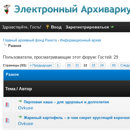
Здравствуйте, Гость!
Вход
Зарегистрироваться
Главный архивный фонд Рунета
›
Информационный архив
Разное
Пользователи, просматривающие этот форум: Гостей: 29
Страницы (93):
« Предыдущая
1
...
20
21
22
23
24
...
93
Следу
Разное
Тема
/
Автор
Перловая каша – для здоровья и долголетия
Голосов: 2 - Средняя оценка: 1 из 5
1
2
3
4
5
Ovkuse
Жареный картофель – в чем секрет хрустящей корочки
Голосов: 4 - Средняя оценка: 1.75 из 5
1
2
3
4
5
Ovkuse