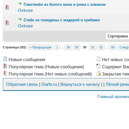
Глинтвейн из белого вина и рома с изюмом
Голосов: 3 - Средняя оценка: 1.33 из 5
1
2
3
4
5
Ovkuse
Стейк из говядины с мадерой и грибами
Голосов: 3 - Средняя оценка: 3.33 из 5
1
2
3
4
5
Ovkuse
Страницы (93):
« Предыдущая
1
...
28
29
30
31
32
...
93
Следу
Новые сообщения
Нет новых с
Популярная тема (Новые сообщения)
Содержит Ва
Популярная тема (Нет новых сообщений)
Закрытая те
Обратная связь
|
Garfo.ru
|
Вернуться к началу
|
|
Лёгкий реж
Главный архивн