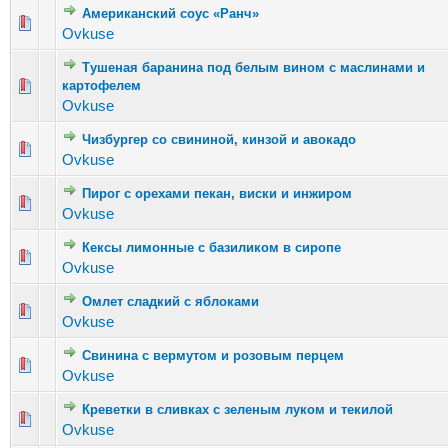
Американский соус «Ранч»
Голосов: 2 - Средняя оценка: 3 из 5
1
2
3
4
5
Ovkuse
Тушеная баранина под белым вином с маслинами и
картофелем
Голосов: 2 - Средняя оценка: 3 из 5
1
2
3
4
5
Ovkuse
Чизбургер со свининой, кинзой и авокадо
Голосов: 0 - Средняя оценка: 0 из 5
1
2
3
4
5
Ovkuse
Пирог с орехами пекан, виски и инжиром
Голосов: 4 - Средняя оценка: 1.75 из 5
1
2
3
4
5
Ovkuse
Кексы лимонные с базиликом в сиропе
Голосов: 7 - Средняя оценка: 3.14 из 5
1
2
3
4
5
Ovkuse
Омлет сладкий с яблоками
Голосов: 1 - Средняя оценка: 1 из 5
1
2
3
4
5
Ovkuse
Свинина с вермутом и розовым перцем
Голосов: 4 - Средняя оценка: 2.5 из 5
1
2
3
4
5
Ovkuse
Креветки в сливках с зеленым луком и текилой
Голосов: 4 - Средняя оценка: 3 из 5
1
2
3
4
5
Ovkuse