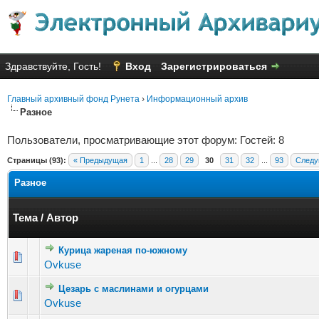
Здравствуйте, Гость!
Вход
Зарегистрироваться
Главный архивный фонд Рунета
›
Информационный архив
Разное
Пользователи, просматривающие этот форум: Гостей: 8
Страницы (93):
« Предыдущая
1
...
28
29
30
31
32
...
93
Следу
Разное
Тема
/
Автор
Курица жареная по-южному
Голосов: 2 - Средняя оценка: 1 из 5
1
2
3
4
5
Ovkuse
Цезарь с маслинами и огурцами
Голосов: 2 - Средняя оценка: 2.5 из 5
1
2
3
4
5
Ovkuse