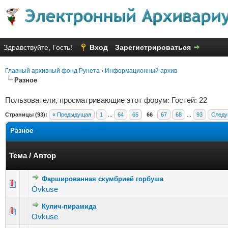
Здравствуйте, Гость!
Вход
Зарегистрироваться
Главный архивный фонд Рунета
›
Информационный архив
Разное
Пользователи, просматривающие этот форум: Гостей: 22
Страницы (93):
« Предыдущая
1
...
64
65
66
67
68
...
93
Следу
Разное
Тема
/
Автор
Фаршированная скумбрией горбуша
Голосов: 4 - Средняя оценка: 2.5 из 5
1
2
3
4
5
Ovkuse
Кулич-пирамида
Голосов: 5 - Средняя оценка: 2.6 из 5
1
2
3
4
5
Ovkuse