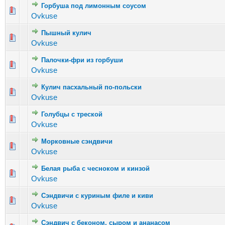
Горбуша под лимонным соусом
Голосов: 6 - Средняя оценка: 2.33 из 5
1
2
3
4
5
Ovkuse
Пышный кулич
Голосов: 4 - Средняя оценка: 1.75 из 5
1
2
3
4
5
Ovkuse
Палочки-фри из горбуши
Голосов: 2 - Средняя оценка: 1.5 из 5
1
2
3
4
5
Ovkuse
Кулич пасхальный по-польски
Голосов: 5 - Средняя оценка: 2 из 5
1
2
3
4
5
Ovkuse
Голубцы с треской
Голосов: 6 - Средняя оценка: 3.17 из 5
1
2
3
4
5
Ovkuse
Морковные сэндвичи
Голосов: 3 - Средняя оценка: 1.67 из 5
1
2
3
4
5
Ovkuse
Белая рыба с чесноком и кинзой
Голосов: 2 - Средняя оценка: 2 из 5
1
2
3
4
5
Ovkuse
Сэндвичи с куриным филе и киви
Голосов: 5 - Средняя оценка: 2.8 из 5
1
2
3
4
5
Ovkuse
Сэндвич с беконом, сыром и ананасом