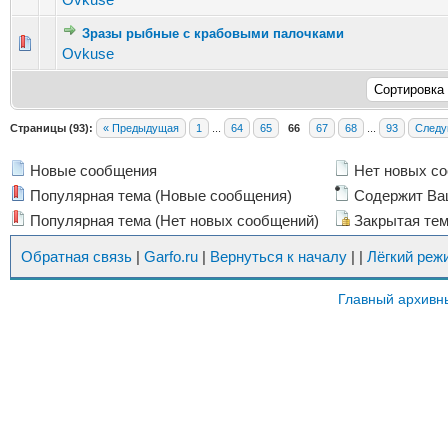
Зразы рыбные с крабовыми палочками
Голосов: 5 - Средняя оценка: 3.8 из 5
1
2
3
4
5
Ovkuse
Страницы (93):
« Предыдущая
1
...
64
65
66
67
68
...
93
Следу
Новые сообщения
Нет новых с
Популярная тема (Новые сообщения)
Содержит Ва
Популярная тема (Нет новых сообщений)
Закрытая те
Обратная связь
|
Garfo.ru
|
Вернуться к началу
|
|
Лёгкий реж
Главный архивн