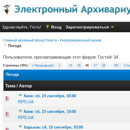
Здравствуйте, Гость!
Вход
Зарегистрироваться
Главный архивный фонд Рунета
›
Информационный архив
Погода
Пользователи, просматривающие этот форум: Гостей: 34
Страницы (391):
« Предыдущая
1
...
24
25
26
27
28
...
391
Сле
Погода
Тема
/
Автор
Киев: сб, 15 сентября, 03:00
Голосов: 7 - Средняя оценка: 2.57 из 5
1
2
3
4
5
RP5.UA
Киев: сб, 15 сентября, 15:00
Голосов: 6 - Средняя оценка: 3.5 из 5
1
2
3
4
5
RP5.UA
Харьков: сб, 15 сентября, 03:00
Голосов: 1 - Средняя оценка: 1 из 5
1
2
3
4
5