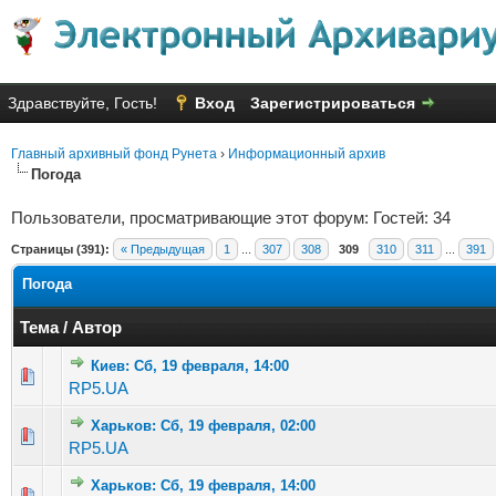
Здравствуйте, Гость!
Вход
Зарегистрироваться
Главный архивный фонд Рунета
›
Информационный архив
Погода
Пользователи, просматривающие этот форум: Гостей: 34
Страницы (391):
« Предыдущая
1
...
307
308
309
310
311
...
391
Погода
Тема
/
Автор
Киев: Сб, 19 февраля, 14:00
Голосов: 3 - Средняя оценка: 2 из 5
1
2
3
4
5
RP5.UA
Харьков: Сб, 19 февраля, 02:00
Голосов: 5 - Средняя оценка: 2.4 из 5
1
2
3
4
5
RP5.UA
Харьков: Сб, 19 февраля, 14:00
Голосов: 2 - Средняя оценка: 2.5 из 5
1
2
3
4
5