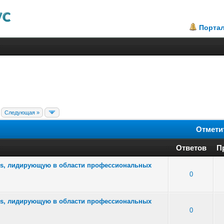
Порта
Следующая »
Отмети
Ответов
П
ars, лидирующую в области профессиональных
4 - Средняя оценка: 2 из 5
1
2
3
4
5
0
ars, лидирующую в области профессиональных
2 - Средняя оценка: 2 из 5
1
2
3
4
5
0