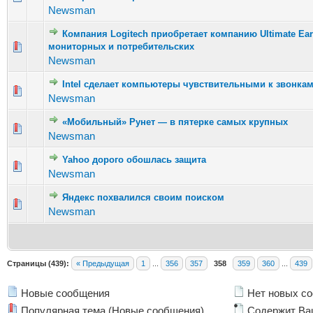
Newsman
Компания Logitech приобретает компанию Ultimate E
мониторных и потребительских
Голосов
Newsman
Intel сделает компьютеры чувствительными к звонка
Голосов
Newsman
«Мобильный» Рунет — в пятерке самых крупных
Голосов: 
Newsman
Yahoo дорого обошлась защита
Голосов: 1
Newsman
Яндекс похвалился своим поиском
Голосов: 3
Newsman
Страницы (439):
« Предыдущая
1
...
356
357
358
359
360
...
439
Новые сообщения
Нет новых с
Популярная тема (Новые сообщения)
Содержит Ва