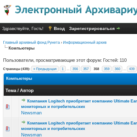
Здравствуйте, Гость!
Вход
Зарегистрироваться
Главный архивный фонд Рунета
›
Информационный архив
Компьютеры
Пользователи, просматривающие этот форум: Гостей: 110
Страницы (439):
« Предыдущая
1
...
356
357
358
359
360
...
439
Компьютеры
Тема
/
Автор
Компания Logitech приобретает компанию Ultimate E
мониторных и потребительских
Голосов: 
Newsman
Компания Logitech приобретает компанию Ultimate E
мониторных и потребительских
Голосов: 
Newsman