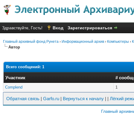
Здравствуйте, Гость!
Вход
Зарегистрироваться
Главный архивный фонд Рунета
›
Информационный архив
›
Компьютеры
›
К
Автор
Всего сообщений: 1
Участник
# сообщ
Complend
1
Обратная связь
|
Garfo.ru
|
Вернуться к началу
|
|
Лёгкий реж
Главный архивн