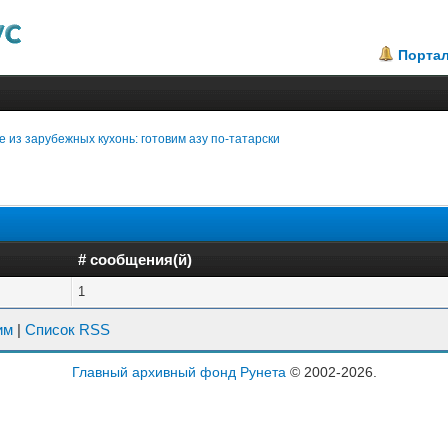
Порта
 из зарубежных кухонь: готовим азу по-татарски
# сообщения(й)
1
им
|
Список RSS
Главный архивный фонд Рунета
© 2002-2026.