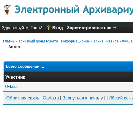
Здравствуйте, Гость!
Вход
Зарегистрироваться
Главный архивный фонд Рунета
›
Информационный архив
›
Разное
›
Лучшее
Автор
Всего сообщений: 1
Участник
Ovkuse
Обратная связь
|
Garfo.ru
|
Вернуться к началу
|
|
Лёгкий реж