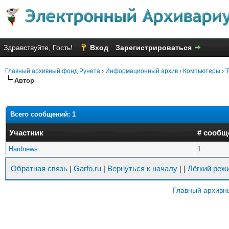
Здравствуйте, Гость!
Вход
Зарегистрироваться
Главный архивный фонд Рунета
›
Информационный архив
›
Компьютеры
›
T
Автор
Всего сообщений: 1
Участник
# сообщ
Hardnews
1
Обратная связь
|
Garfo.ru
|
Вернуться к началу
|
|
Лёгкий реж
Главный архивн