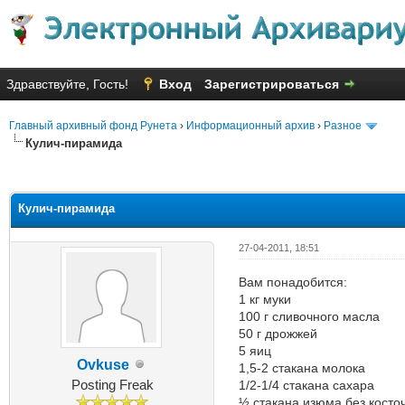
Здравствуйте, Гость!
Вход
Зарегистрироваться
Главный архивный фонд Рунета
›
Информационный архив
›
Разное
Кулич-пирамида
Голосов: 5 - Средняя оценка: 2
1
2
3
4
5
Кулич-пирамида
27-04-2011, 18:51
Вам понадобится:
1 кг муки
100 г сливочного масла
50 г дрожжей
5 яиц
Ovkuse
1,5-2 стакана молока
Posting Freak
1/2-1/4 стакана сахара
½ стакана изюма без косто