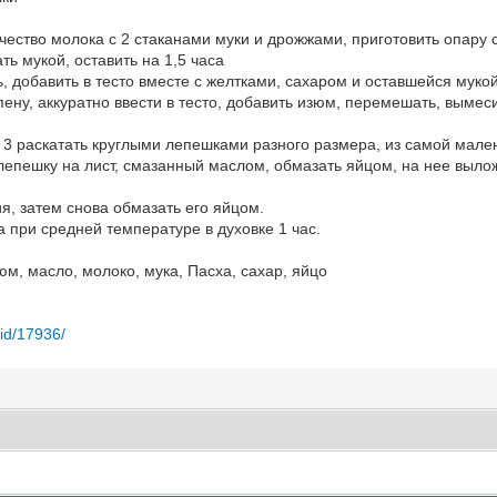
ество молока с 2 стаканами муки и дрожжами, приготовить опару с
ь мукой, оставить на 1,5 часа
, добавить в тесто вместе с желтками, сахаром и оставшейся мукой
пену, аккуратно ввести в тесто, добавить изюм, перемешать, вымес
, 3 раскатать круглыми лепешками разного размера, из самой мале
пешку на лист, смазанный маслом, обмазать яйцом, на нее выложи
я, затем снова обмазать его яйцом.
 при средней температуре в духовке 1 час.
м, масло, молоко, мука, Пасха, сахар, яйцо
/id/17936/