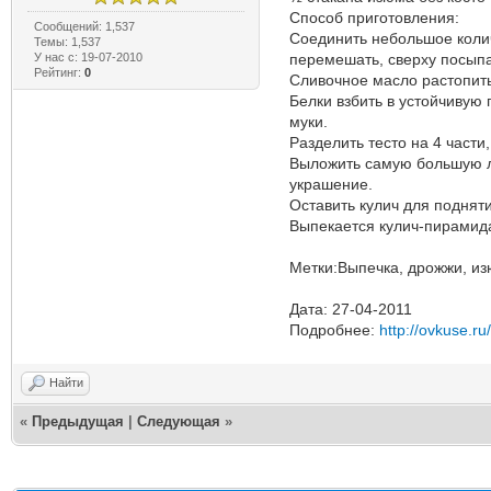
Способ приготовления:
Сообщений: 1,537
Соединить небольшое колич
Темы: 1,537
У нас с: 19-07-2010
перемешать, сверху посыпат
Рейтинг:
0
Сливочное масло растопить
Белки взбить в устойчивую 
муки.
Разделить тесто на 4 части
Выложить самую большую ле
украшение.
Оставить кулич для подняти
Выпекается кулич-пирамида
Метки:Выпечка, дрожжи, изю
Дата: 27-04-2011
Подробнее:
http://ovkuse.ru
Найти
«
Предыдущая
|
Следующая
»