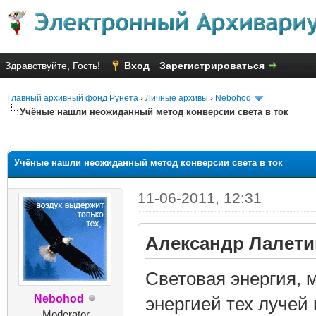
Здравствуйте, Гость!
Вход
Зарегистрироваться
Главный архивный фонд Рунета
›
Личные архивы
›
Nebohod
Учёные нашли неожиданный метод конверсии света в ток
няя оценка: 1.64
Учёные нашли неожиданный метод конверсии света в ток
11-06-2011, 12:31
Александр Лалетин
Световая энергия, 
Nebohod
энергией тех лучей
Moderator