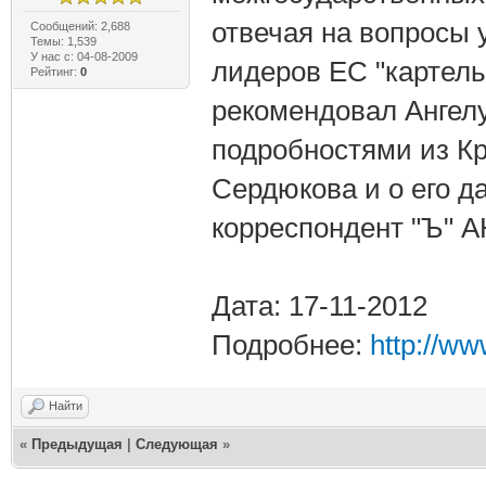
отвечая на вопросы 
Сообщений: 2,688
Темы: 1,539
У нас с: 04-08-2009
лидеров ЕС "картель
Рейтинг:
0
рекомендовал Ангелу
подробностями из К
Сердюкова и о его 
корреспондент "Ъ"
Дата: 17-11-2012
Подробнее:
http://w
Найти
«
Предыдущая
|
Следующая
»