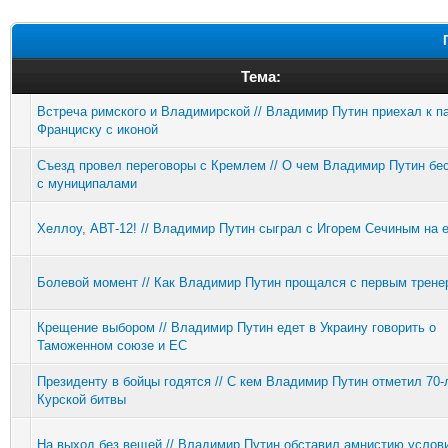
Тема:
Встреча римского и Владимирской // Владимир Путин приехал к п
Франциску с иконой
Съезд провел переговоры с Кремлем // О чем Владимир Путин бе
с муниципалами
Хеллоу, АВТ-12! // Владимир Путин сыграл с Игорем Сечиным на е
Болевой момент // Как Владимир Путин прощался с первым трене
Крещение выбором // Владимир Путин едет в Украину говорить о
Таможенном союзе и ЕС
Президенту в бойцы годятся // С кем Владимир Путин отметил 70-
Курской битвы
На выход без вещей // Владимир Путин обставил амнистию услов