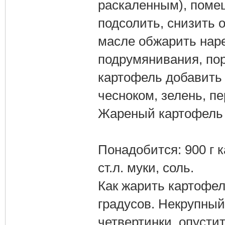
раскаленным), поме
подсолить, снизить 
масле обжарить нар
подрумянивания, пор
картофель добавить
чесноком, зелень, п
Жареный картофель 
Понадобится: 900 г к
ст.л. муки, соль.
Как жарить картофель
градусов. Некрупный
четвертинки, опусти