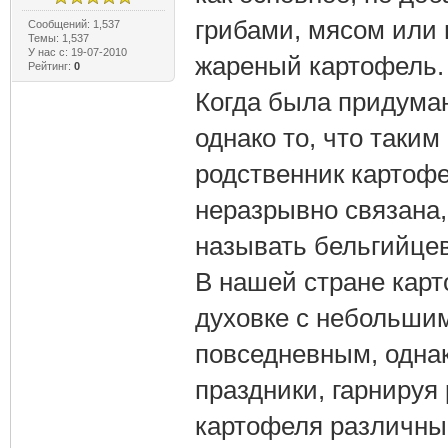
грибами, мясом или 
Сообщений: 1,537
Темы: 1,537
У нас с: 19-07-2010
жареный картофель.
Рейтинг:
0
Когда была придуман
однако то, что таки
родственник картофе
неразрывно связана
называть бельгийцев
В нашей стране карт
духовке с небольши
повседневным, однако
праздники, гарниру
картофеля различны