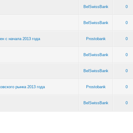
BelSwissBank
0
BelSwissBank
0
ен с начала 2013 года
Prostobank
0
BelSwissBank
0
BelSwissBank
0
овского рынка 2013 года
Prostobank
0
BelSwissBank
0