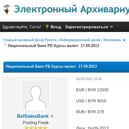
Здравствуйте, Гость!
Вход
Зарегистрироваться
Главный архивный фонд Рунета
›
Информационный архив
›
Экономика
Национальный Банк РБ Курсы валют 17.09.2013
Голосов: 6 - Средняя оценка: 2
1
2
3
4
5
Национальный Банк РБ Курсы валют 17.09.2013
16-09-2013, 15:24
EUR / BYR 12030
USD / BYR 9010
RUB / BYR 279
BelSwissBank
Posting Freak
Дата: 16-09-2013