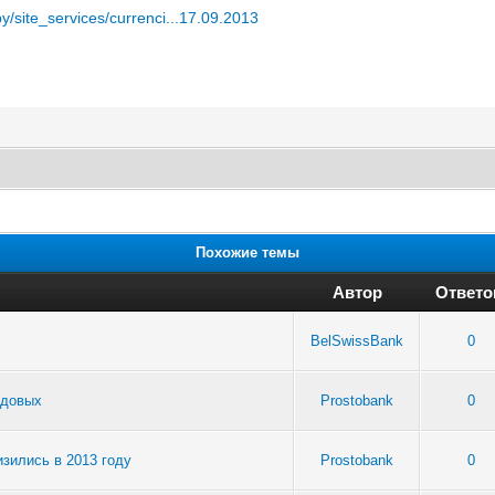
y/site_services/currenci...17.09.2013
Похожие темы
Автор
Ответо
BelSwissBank
0
одовых
Prostobank
0
зились в 2013 году
Prostobank
0