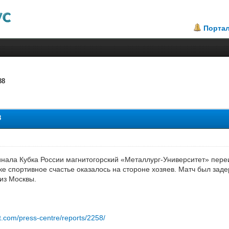
Порта
88
2.5
8
нала Кубка России магнитогорский «Металлург-Университет» переи
ке спортивное счастье оказалось на стороне хозяев. Матч был заде
 из Москвы.
et.com/press-centre/reports/2258/