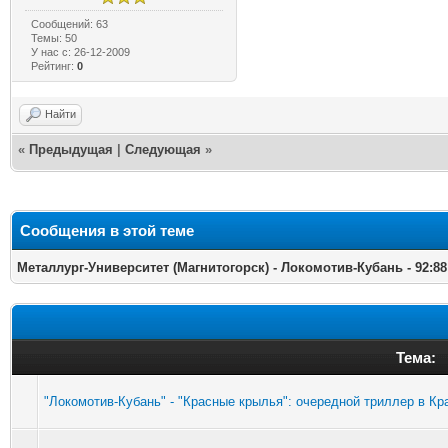
Сообщений: 63
Темы: 50
У нас с: 26-12-2009
Рейтинг:
0
Найти
«
Предыдущая
|
Следующая
»
Сообщения в этой теме
Металлург-Университет (Магнитогорск) - Локомотив-Кубань - 92:88
Тема:
"Локомотив-Кубань" - "Красные крылья": очередной триллер в К