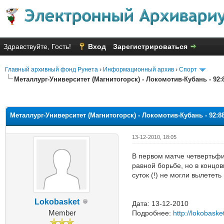
Здравствуйте, Гость!
Вход
Зарегистрироваться
Главный архивный фонд Рунета
›
Информационный архив
›
Спорт
Металлург-Университет (Магнитогорск) - Локомотив-Кубань - 92:
Голосов: 14 - Средняя оценка: 
1
2
3
4
5
Металлург-Университет (Магнитогорск) - Локомотив-Кубань - 92:8
13-12-2010, 18:05
В первом матче четвертьфи
равной борьбе, но в концов
суток (!) не могли вылететь
Lokobasket
Дата: 13-12-2010
Member
Подробнее:
http://lokobask