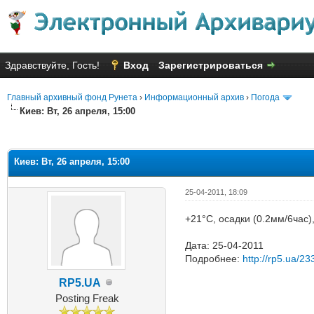
Здравствуйте, Гость!
Вход
Зарегистрироваться
Главный архивный фонд Рунета
›
Информационный архив
›
Погода
Киев: Вт, 26 апреля, 15:00
Голосов: 2 - Средняя оценка: 2
1
2
3
4
5
Киев: Вт, 26 апреля, 15:00
25-04-2011, 18:09
+21°C, осадки (0.2мм/6час)
Дата: 25-04-2011
Подробнее:
http://rp5.ua/23
RP5.UA
Posting Freak