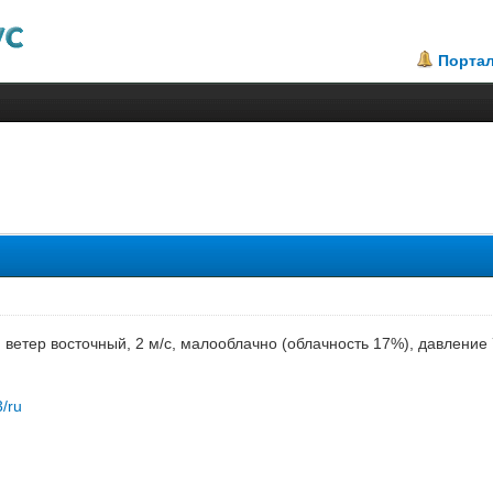
Порта
.5
, ветер восточный, 2 м/с, малооблачно (облачность 17%), давлени
3/ru