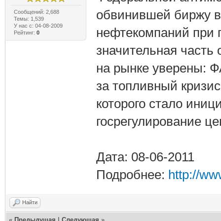
обвинившей биржу в
Сообщений: 2,688
Темы: 1,539
У нас с: 04-08-2009
нефтекомпаний при 
Рейтинг:
0
значительная часть 
на рынке уверены: Ф
за топливный кризис
которого стало ини
госрегулирование це
Дата: 08-06-2011
Подробнее:
http://w
Найти
«
Предыдущая
|
Следующая
»