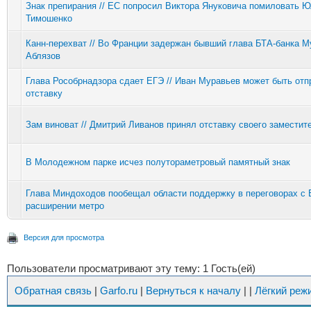
Знак препирания // ЕС попросил Виктора Януковича помиловать 
Тимошенко
Канн-перехват // Во Франции задержан бывший глава БТА-банка М
Аблязов
Глава Рособрнадзора сдает ЕГЭ // Иван Муравьев может быть отп
отставку
Зам виноват // Дмитрий Ливанов принял отставку своего заместит
В Молодежном парке исчез полутораметровый памятный знак
Глава Миндоходов пообещал области поддержку в переговорах с
расширении метро
Версия для просмотра
Пользователи просматривают эту тему: 1 Гость(ей)
Обратная связь
|
Garfo.ru
|
Вернуться к началу
|
|
Лёгкий реж