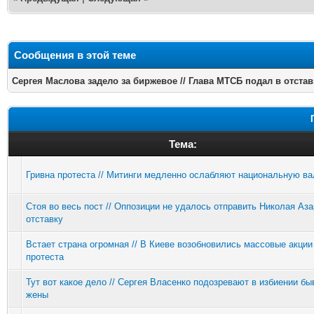
Сообщения в этой теме
Сергея Маслова задело за биржевое // Глава МТСБ подал в отста
Тема:
Гривна протеста // Митинги медленно ослабляют национальную в
Стоя во весь пост // Оппозиции не удалось отправить Николая Аза
отставку
Встает страна огромная // В Киеве возобновились массовые акции
протеста
Тут вот какое дело // Сергея Власенко подозревают в избиении б
жены