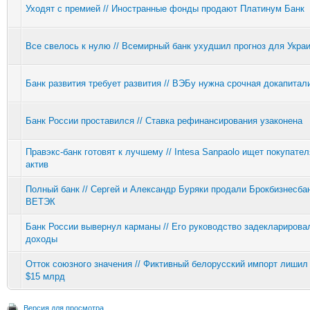
Уходят с премией // Иностранные фонды продают Платинум Банк
Все свелось к нулю // Всемирный банк ухудшил прогноз для Укра
Банк развития требует развития // ВЭБу нужна срочная докапитал
Банк России проставился // Ставка рефинансирования узаконена
Правэкс-банк готовят к лучшему // Intesa Sanpaolo ищет покупател
актив
Полный банк // Сергей и Александр Буряки продали Брокбизнесбан
ВЕТЭК
Банк России вывернул карманы // Его руководство задекларирова
доходы
Отток союзного значения // Фиктивный белорусский импорт лишил
$15 млрд
Версия для просмотра