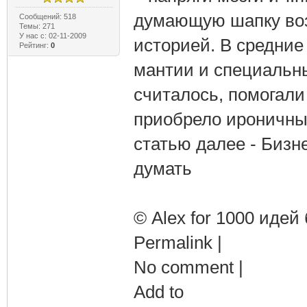
думающую шапку возн
Сообщений: 518
Темы: 271
У нас с: 02-11-2009
историей. В средние
Рейтинг:
0
мантии и специальны
считалось, помогали
приобрело ироничный
статью далее - Бизн
думать
© Alex for 1000 идей 
Permalink |
No comment |
Add to