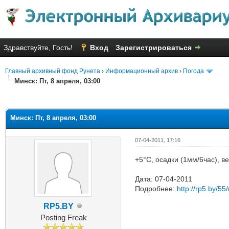
Здравствуйте, Гость!
Вход
Зарегистрироваться
Главный архивный фонд Рунета
›
Информационный архив
›
Погода
Минск: Пт, 8 апреля, 03:00
Голосов: 5 - Средняя оценка: 2
1
2
3
4
5
Минск: Пт, 8 апреля, 03:00
07-04-2011, 17:16
+5°C, осадки (1мм/6час), в
Дата: 07-04-2011
Подробнее:
http://rp5.by/55/
RP5.BY
Posting Freak