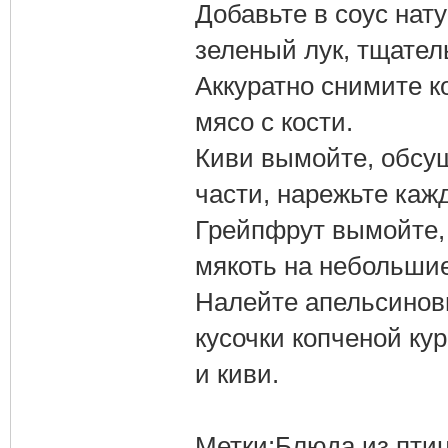
Добавьте в соус нат
зеленый лук, тщател
Аккуратно снимите к
мясо с кости.
Киви вымойте, обсуш
части, нарежьте каж
Грейпфрут вымойте, 
мякоть на небольшие
Налейте апельсиновы
кусочки копченой ку
и киви.
Метки:Блюда из птицы