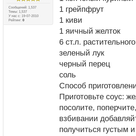
1 грейпфрут
Сообщений: 1,537
Темы: 1,537
У нас с: 19-07-2010
1 киви
Рейтинг:
0
1 яичный желток
6 ст.л. растительног
зеленый лук
черный перец
соль
Способ приготовлени
Приготовьте соус: ж
посолите, поперчите
взбивании добавляйт
получиться густым и