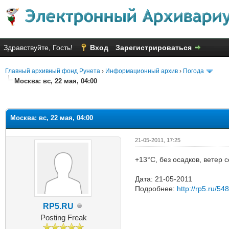
Здравствуйте, Гость!
Вход
Зарегистрироваться
Главный архивный фонд Рунета
›
Информационный архив
›
Погода
Москва: вс, 22 мая, 04:00
Голосов: 2 - Средняя оценка: 1
1
2
3
4
5
Москва: вс, 22 мая, 04:00
21-05-2011, 17:25
+13°C, без осадков, ветер 
Дата: 21-05-2011
Подробнее:
http://rp5.ru/54
RP5.RU
Posting Freak