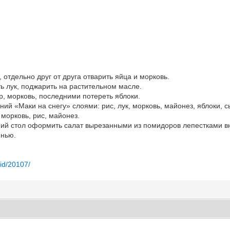
, отдельно друг от друга отварить яйца и морковь.
ь лук, поджарить на растительном масле.
р, морковь, последними потереть яблоки.
ий «Маки на снегу» слоями: рис, лук, морковь, майонез, яблоки, сы
 морковь, рис, майонез.
ий стол оформить салат вырезанными из помидоров лепестками вна
енью.
/id/20107/