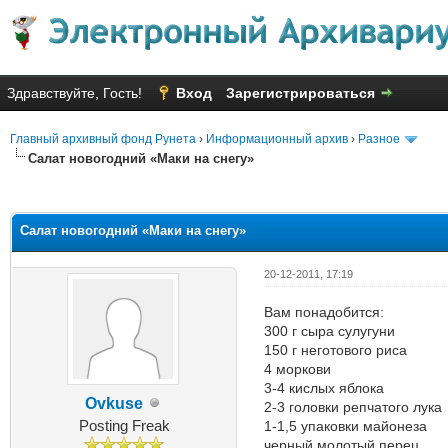
Здравствуйте, Гость!
Вход
Зарегистрироваться
Главный архивный фонд Рунета
›
Информационный архив
›
Разное
Салат новогодний «Маки на снегу»
Голосов: 6 - Средняя оценка: 3
1
2
3
4
5
Салат новогодний «Маки на снегу»
20-12-2011, 17:19
Вам понадобится:
300 г сыра сулугуни
150 г неготового риса
4 моркови
3-4 кислых яблока
Ovkuse
2-3 головки репчатого лука
Posting Freak
1-1,5 упаковки майонеза
черный молотый перец