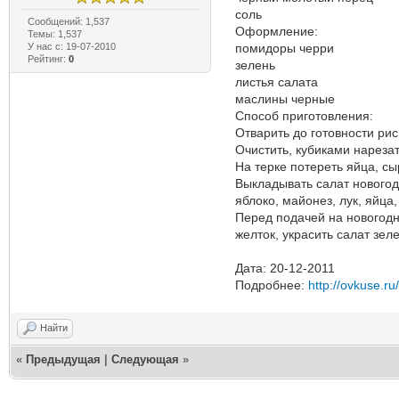
соль
Сообщений: 1,537
Оформление:
Темы: 1,537
У нас с: 19-07-2010
помидоры черри
Рейтинг:
0
зелень
листья салата
маслины черные
Способ приготовления:
Отварить до готовности рис
Очистить, кубиками нарезат
На терке потереть яйца, сы
Выкладывать салат новогодн
яблоко, майонез, лук, яйца,
Перед подачей на новогодн
желток, украсить салат зел
Дата: 20-12-2011
Подробнее:
http://ovkuse.ru
Найти
«
Предыдущая
|
Следующая
»