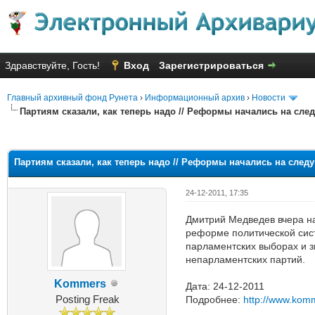
Здравствуйте, Гость!
Вход
Зарегистрироваться
Главный архивный фонд Рунета
›
Информационный архив
›
Новости
Партиям сказали, как теперь надо // Реформы начались на с
Голосов: 1 - Средняя оценка: 1
1
2
3
4
5
Партиям сказали, как теперь надо // Реформы начались на сл
24-12-2011, 17:35
Дмитрий Медведев вчера н
реформе политической сист
парламентских выборах и з
непарламентских партий.
Kommers
Дата: 24-12-2011
Posting Freak
Подробнее:
http://www.kom