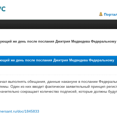
Порта
ледующий же день после послания Дмитрия Медведева Федеральному
едующий же день после послания Дмитрия Медведева Федеральному
ачал выполнять обещания, данные накануне в послании Федеральн
емы. Один из них вводит фактически заявительный принцип регис
начительно сокращает количество подписей, которые должны будут
mersant.ru/doc/1845833