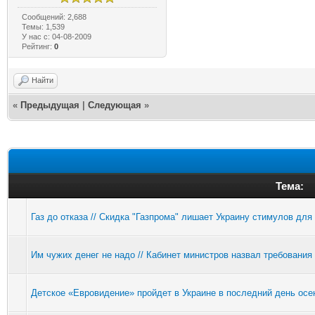
Сообщений: 2,688
Темы: 1,539
У нас с: 04-08-2009
Рейтинг:
0
Найти
«
Предыдущая
|
Следующая
»
Тема:
Газ до отказа // Скидка "Газпрома" лишает Украину стимулов дл
Им чужих денег не надо // Кабинет министров назвал требован
Детское «Евровидение» пройдет в Украине в последний день осе