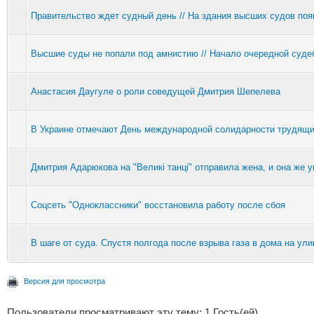
Правительство ждет судный день // На здания высших судов по
Высшие суды не попали под амнистию // Начало очередной суд
Анастасия Даугуле о роли соведущей Дмитрия Шепелева
В Украине отмечают День международной солидарности трудящ
Дмитрия Адарюкова на "Великі танці" отправила жена, и она же у
Соцсеть "Одноклассники" восстановила работу после сбоя
В шаге от суда. Спустя полгода после взрыва газа в дома на у
Версия для просмотра
Пользователи просматривают эту тему: 1 Гость(ей)