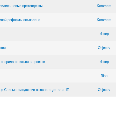
явились новые претенденты
Kommers
ебной реформы объявлено
Kommers
Интер
ихся
Objectiv
говорила остаться в проекте
Интер
Rian
лице Слинько следствие выяснило детали ЧП
Objectiv