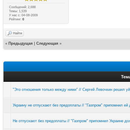
Сообщений: 2,688
Темы: 1,539
У нас с: 04-08-2009
Рейтинг:
0
Найти
«
Предыдущая
|
Следующая
»
Тем
"Это отношения только между ними" // Сергей Левочкин решил уй
Украину не отпускают без предоплаты // "Газпром" припомнил ей 
Не отпускают без предоплаты // "Газпром" припомнил Украине дол