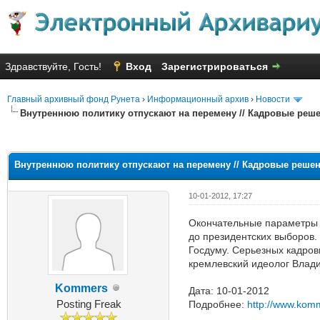
Здравствуйте, Гость!
Вход
Зарегистрироваться
Главный архивный фонд Рунета
›
Информационный архив
›
Новости
Внутреннюю политику отпускают на перемену // Кадровые реше
Голосов: 4 - Средняя оценка: 2
1
2
3
4
5
Внутреннюю политику отпускают на перемену // Кадровые решен
10-01-2012, 17:27
Окончательные параметры 
до президентских выборов.
Госдуму. Серьезных кадров
кремлевский идеолог Влади
Kommers
Дата: 10-01-2012
Posting Freak
Подробнее:
http://www.kom