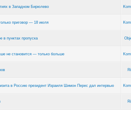
ытиях в Западном Бирюлево
Kom
только приговор — 18 июля
Kom
е в пунктах пропуска
Obj
ьше не становится — только больше
Kom
ров
R
 визита в Россию президент Израиля Шимон Перес дал интервью
Kom
в
R