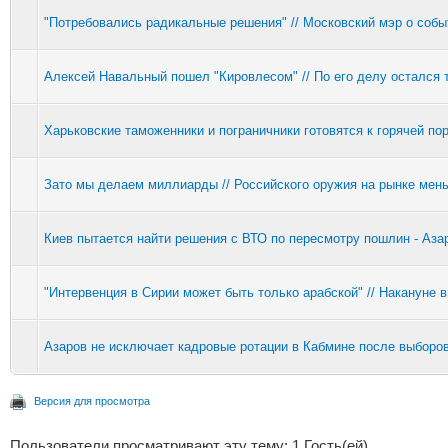
"Потребовались радикальные решения" // Московский мэр о соб
Алексей Навальный пошел "Кировлесом" // По его делу остался 
Харьковские таможенники и пограничники готовятся к горячей пор
Зато мы делаем миллиарды // Российского оружия на рынке мен
Киев пытается найти решения с ВТО по пересмотру пошлин - Аза
"Интервенция в Сирии может быть только арабской" // Накануне
Азаров не исключает кадровые ротации в Кабмине после выборо
Версия для просмотра
Пользователи просматривают эту тему: 1 Гость(ей)