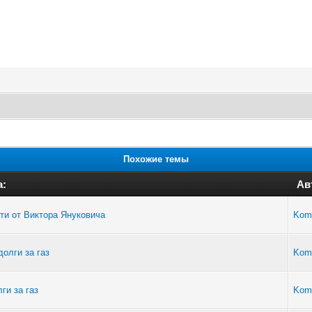
Похожие темы
а:
Ав
ти от Виктора Януковича
Kom
долги за газ
Kom
ги за газ
Kom