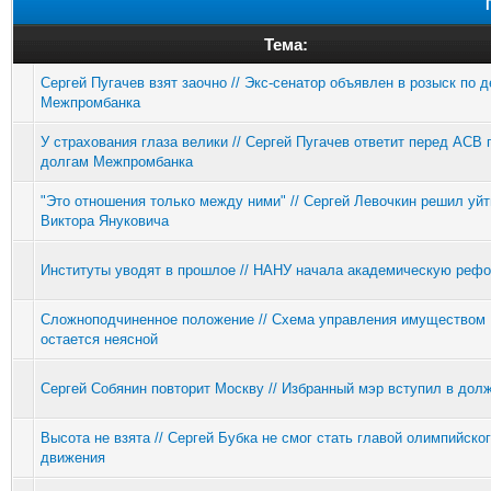
Тема:
Сергей Пугачев взят заочно // Экс-сенатор объявлен в розыск по 
Межпромбанка
У страхования глаза велики // Сергей Пугачев ответит перед АСВ 
долгам Межпромбанка
"Это отношения только между ними" // Сергей Левочкин решил уйт
Виктора Януковича
Институты уводят в прошлое // НАНУ начала академическую реф
Сложноподчиненное положение // Схема управления имуществом
остается неясной
Сергей Собянин повторит Москву // Избранный мэр вступил в дол
Высота не взята // Сергей Бубка не смог стать главой олимпийско
движения