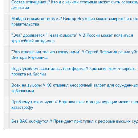
Состав отпущения // Кто и с какими статьями может быть освобож
амнистии
Майдан выжимает вотум // Виктор Янукович может смириться с от
правительства
"Эла" добивается "Независимости" // В России может появиться
крупнейший автодилер
"Это отношения только между ними" // Сергей Левочкин решил уйт
Виктора Януковича
Под Лукойлом зашаталась платформа // Компания может сорвать 
проекта на Каспии
Всех на выборы // КС отменил бессрочный запрет для осужденны
избранными
Проблему нюхом чуют // Бортническая станция аэрации может вы
катастрофу
Без ВАС обойдутся // Президент приступил к реформе высших су