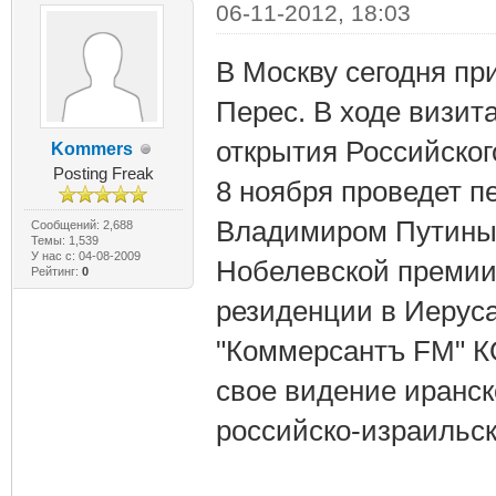
06-11-2012, 18:03
В Москву сегодня п
Перес. В ходе визит
открытия Российског
Kommers
Posting Freak
8 ноября проведет п
Владимиром Путиным
Сообщений: 2,688
Темы: 1,539
У нас с: 04-08-2009
Нобелевской преми
Рейтинг:
0
резиденции в Иерус
"Коммерсантъ FM"
свое видение иранско
российско-израильс