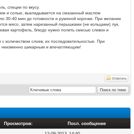
ь, специи по вкусу.
рцем и солью, выкладывается на смазанный маслом
оло 30-40 мин до готовности и румяной корочки. При желании
дется мясо, затем нарезанный перышками (не кольцами) лук,
девая картофель, блюдо нужно полить смесью сливок и
 с количеством слоев, их последовательностью. При
ся неизменно шикарным и впечатляющим!
Ответить
Просмотров:
Посл. сообщение
12-09-2013, 14:40