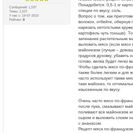
Понадобится: 0,5-1 кг карт
Сообщений: 1,537
специи по вкусу, соль.
Темы: 1,537
У нас с: 19-07-2010
Вопрос о том, как пригото
Рейтинг:
0
волокон, отбейте, обернув
нарезать нетолстыми кружк
картофель чуть тоньше). То
запекания растительным ма
выложить мясо (если мясо 
майонезом (лучше – домашн
градусов духовку, убавить 
готово, вилка будет легко 
Чтобы сделать мясо по-фра
также более легким и для ж
часто используют также мя
таки майонез, то оптималь
изысканным по вкусу.
Очень часто мясо по-франц
после лука, смазывают май
поливают все майонезом ил
сыром и выложить слоем на
с ананасом.
Рецепт мяса по-французск