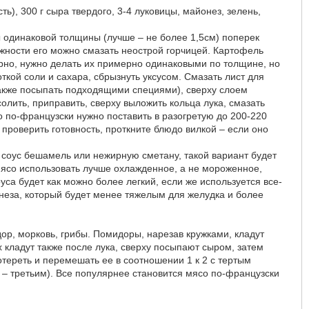
ь), 300 г сыра твердого, 3-4 луковицы, майонез, зелень,
ы одинаковой толщины (лучше – не более 1,5см) поперек
жности его можно смазать неострой горчицей. Картофель
рно, нужно делать их примерно одинаковыми по толщине, но
ткой соли и сахара, сбрызнуть уксусом. Смазать лист для
акже посыпать подходящими специями), сверху слоем
олить, приправить, сверху выложить кольца лука, смазать
 по-французски нужно поставить в разогретую до 200-220
 проверить готовность, проткните блюдо вилкой – если оно
соус бешамель или нежирную сметану, такой вариант будет
 мясо использовать лучше охлажденное, а не мороженное,
са будет как можно более легкий, если же используется все-
еза, который будет менее тяжелым для желудка и более
ор, морковь, грибы. Помидоры, нарезав кружками, кладут
 кладут также после лука, сверху посыпают сыром, затем
тереть и перемешать ее в соотношении 1 к 2 с тертым
 – третьим). Все популярнее становится мясо по-французски