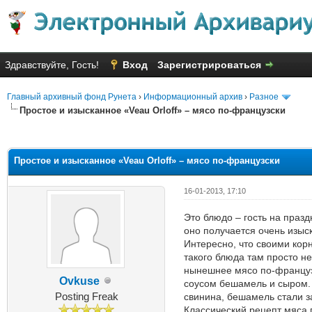
Здравствуйте, Гость!
Вход
Зарегистрироваться
Главный архивный фонд Рунета
›
Информационный архив
›
Разное
Простое и изысканное «Veau Orloff» – мясо по-французски
Голосов: 7 - Средняя оценка: 3
1
2
3
4
5
Простое и изысканное «Veau Orloff» – мясо по-французски
16-01-2013, 17:10
Это блюдо – гость на празд
оно получается очень изыс
Интересно, что своими кор
такого блюда там просто не
нынешнее мясо по-французс
Ovkuse
соусом бешамель и сыром. 
Posting Freak
свинина, бешамель стали з
Классический рецепт мяса 