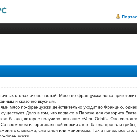
Порта
.14
ничных столах очень частый. Мясо по-французски легко приготовит
канным и сказочно вкусным.
нями мясо по-французски действительно уходит во Францию, однако
 существует. Дело в том, что когда-то в Париже для фаворита Ека
ки блюдо, которое получило название «Veau Orloff». Оно состояло 
Со временем из оригинальной версии этого блюда пропали грибы, 
аменять сливками, сметаной или майонезом. Так и появилось стол
по-французски