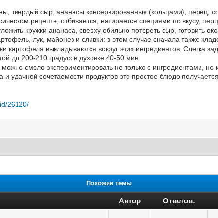
ы, твердый сыр, ананасы консервированные (кольцами), перец, сол
ссическом рецепте, отбивается, натирается специями по вкусу, пе
ложить кружки ананаса, сверху обильно потереть сыр, готовить ок
ртофель, лук, майонез и сливки: в этом случае сначала также кла
жки картофеля выкладываются вокруг этих ингредиентов. Слегка за
той до 200-210 градусов духовке 40-50 мин.
 можно смело экспериментировать не только с ингредиентами, но и
а и удачной сочетаемости продуктов это простое блюдо получает
/id/26120/
Похожие темы
Автор
Ответов: