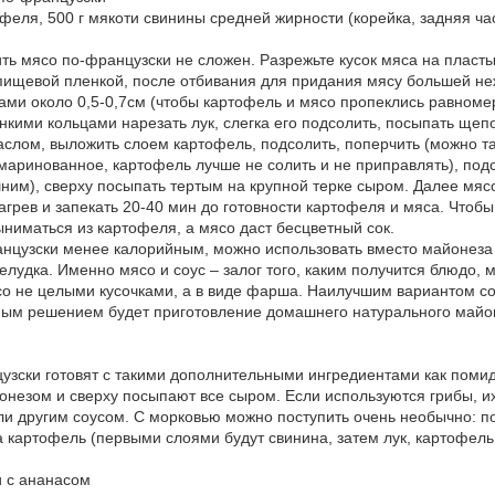
офеля, 500 г мякоти свинины средней жирности (корейка, задняя част
вить мясо по-французски не сложен. Разрежьте кусок мяса на пласт
 пищевой пленкой, после отбивания для придания мясу большей не
ами около 0,5-0,7см (чтобы картофель и мясо пропеклись равноме
нкими кольцами нарезать лук, слегка его подсолить, посыпать щепо
слом, выложить слоем картофель, подсолить, поперчить (можно т
маринованное, картофель лучше не солить и не приправлять), подс
им), сверху посыпать тертым на крупной терке сыром. Далее мясо
нагрев и запекать 20-40 мин до готовности картофеля и мяса. Чтобы
выниматься из картофеля, а мясо даст бесцветный сок.
нцузски менее калорийным, можно использовать вместо майонеза 
елудка. Именно мясо и соус – залог того, каким получится блюдо,
со не целыми кусочками, а в виде фарша. Наилучшим вариантом соу
ным решением будет приготовление домашнего натурального майон
узски готовят с такими дополнительными ингредиентами как помид
онезом и сверху посыпают все сыром. Если используются грибы, их
и другим соусом. С морковью можно поступить очень необычно: по
 картофель (первыми слоями будут свинина, затем лук, картофель
и с ананасом