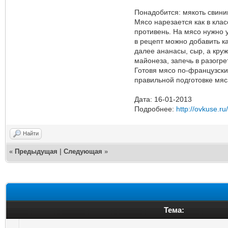
Понадобится: мякоть свинин
Мясо нарезается как в кла
противень. На мясо нужно у
в рецепт можно добавить ка
далее ананасы, сыр, а кру
майонеза, запечь в разогре
Готовя мясо по-французски
правильной подготовке мяс
Дата: 16-01-2013
Подробнее:
http://ovkuse.ru
Найти
«
Предыдущая
|
Следующая
»
Тема: