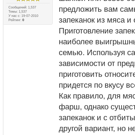
предложить вам сам
Сообщений: 1,537
Темы: 1,537
У нас с: 19-07-2010
запеканок из мяса и
Рейтинг:
0
Приготовление запек
наиболее выигрышны
семью. Используя с
зависимости от пред
приготовить относит
придется по вкусу вс
Как правило, для мя
фарш, однако сущест
запеканок и с отбит
другой вариант, но н