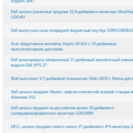
Inspiron 3847
Dell начала розничные продажи 23,8-дюймового монитора UltraSha
U2414H
Dell выпустила свою очередной бюджетный ноутбук I15RV1382BL
Acer представила моноблок Aspire U5-610 с 23-дюймовым
мультисенсорным дисплеем
Dell анонсировала обновленный 27-дюймовый моноблочный компь
модели Dell XPS 27
iBall выпускает 9,7-дюймовый планшетник Slide Q970 с Retina дис
Dell начала продажи Ubuntu –версии компактной игровой станции 
Alienware X51
Dell начала продажи на российском рынке 29-дюймового
суперширокоформатного монитора U2913WM
DELL начала продажи своего нового 27-дюймового IPS-монитора