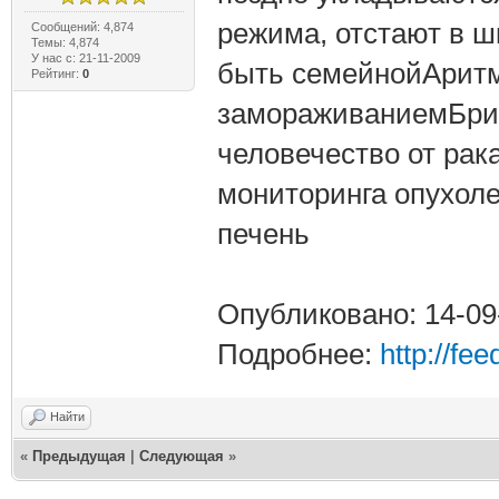
режима, отстают в ш
Сообщений: 4,874
Темы: 4,874
У нас с: 21-11-2009
быть семейнойАритм
Рейтинг:
0
замораживаниемБрит
человечество от ра
мониторинга опухол
печень
Опубликовано: 14-09
Подробнее:
http://fe
Найти
«
Предыдущая
|
Следующая
»