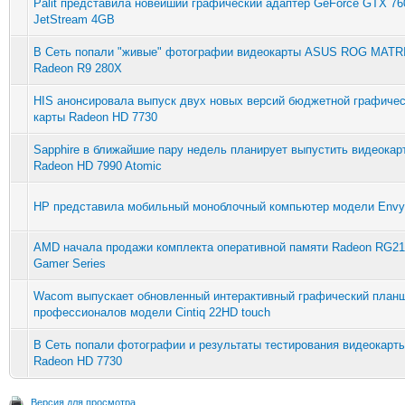
Palit представила новейший графический адаптер GeForce GTX 76
JetStream 4GB
В Сеть попали "живые" фотографии видеокарты ASUS ROG MATR
Radeon R9 280X
HIS анонсировала выпуск двух новых версий бюджетной графиче
карты Radeon HD 7730
Sapphire в ближайшие пару недель планирует выпустить видеокар
Radeon HD 7990 Atomic
HP представила мобильный моноблочный компьютер модели Envy
AMD начала продажи комплекта оперативной памяти Radeon RG2
Gamer Series
Wacom выпускает обновленный интерактивный графический план
профессионалов модели Cintiq 22HD touch
В Сеть попали фотографии и результаты тестирования видеокарт
Radeon HD 7730
Версия для просмотра