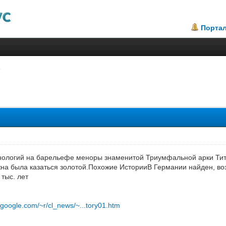
Порта
ологий на барельефе меноры знаменитой Триумфальной арки Тит
лжна была казаться золотой.Похожие ИсторииВ Германии найден, 
тыс. лет
y.google.com/~r/cl_news/~...tory01.htm