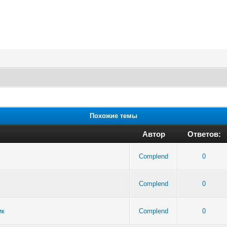
Похожие темы
Автор
Ответов:
Complend
0
Complend
0
ик
Complend
0