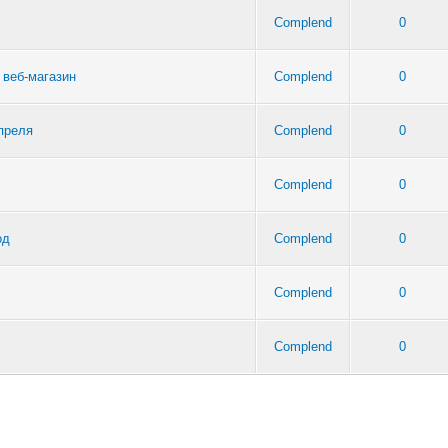
Complend
0
 веб-магазин
Complend
0
преля
Complend
0
Complend
0
од
Complend
0
Complend
0
Complend
0