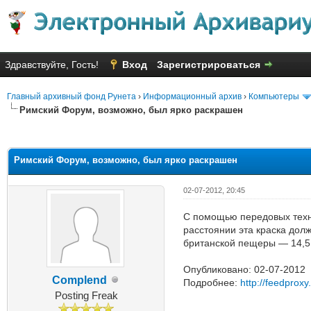
Здравствуйте, Гость!
Вход
Зарегистрироваться
Главный архивный фонд Рунета
›
Информационный архив
›
Компьютеры
Римский Форум, возможно, был ярко раскрашен
Голосов: 3 - Средняя оценка: 2
1
2
3
4
5
Римский Форум, возможно, был ярко раскрашен
02-07-2012, 20:45
С помощью передовых техн
расстоянии эта краска до
британской пещеры — 14,5 
Опубликовано: 02-07-2012
Complend
Подробнее:
http://feedprox
Posting Freak