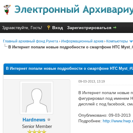
Здравствуйте, Гость!
Вход
Зарегистрироваться
Главный архивный фонд Рунета
›
Информационный архив
›
Компьютеры
В Интернет попали новые подробности о смартфоне HTC Myst_
Голосов: 3 - Средняя оценка: 2
1
2
3
4
5
В Интернет попали новые подробности о смартфоне HTC Myst_#
09-03-2013, 13:19
В Интернет попали новые 
фигурировал под именем H
дисплей с под facebook, с
Опубликовано: 09-03-2013
Hardnews
Подробнее:
http://www.hwp.
Senior Member