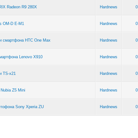
IX Radeon R9 280X
Hardnews
0
us OM-D E-M1
Hardnews
0
ки смартфона HTC One Max
Hardnews
0
мартфона Lenovo X910
Hardnews
0
и TS-x21
Hardnews
0
Nubia Z5 Mini
Hardnews
0
етофона Sony Xperia ZU
Hardnews
0