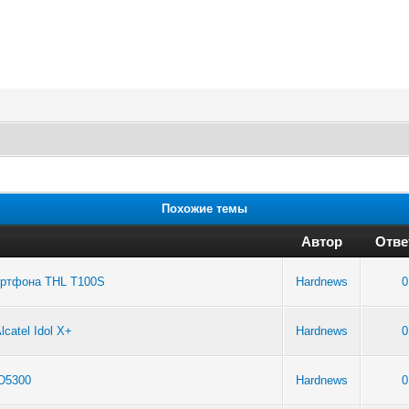
Похожие темы
Автор
Отве
артфона THL T100S
Hardnews
0
atel Idol X+
Hardnews
0
D5300
Hardnews
0