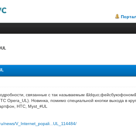
Порта
#UL
.67
UL
подробности, связанные с так называемым &ldquo;фейсбукофоном&
TC Opera_UL). Новинка, помимо специальной кнопки выхода в кру
мартфон, HTC, Myst_#UL
ru/news/V_Internet_popali...UL_114484/