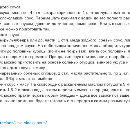
кого соуса
уса рисового, 4 ст.л. сахара коричневого, 1 ст.л. кетчупа томатного,
исло-сладкий соус. Перемешать крахмал с водой до его полного ра
, соевым соусом, довести до кипения, помешивая. Влить в смесь кр
се можно приготовить так.
дком соусе
крылья/бедра или др. части, 1 ст.л. меда жидкого, соевый соус, л
исло-сладком соусе. На небольшом количестве масла обжарить куриц
очти до половины курицы (почти ее покрывал), влить сок половины
вая ее время от времени. Приправьте соус при желании, попробова
с можно приготовить на основе соленых огурцов, винного уксуса и 
-сладкого соуса к мясу
нарезанных соленых огурцов, 1 ст.л. масла растительного, по 2 ч.л.
ого 6 %) и молотого имбиря.
дкий соус к мясу. На сковороде с раскаленным маслом потушить 5 
ть 1,5-2 стакана воды, затем перелить смесь к огурцам, тушить на 
с можно практически к любым блюдам – здесь все зависит от вашего
о, вы непременно будете готовить его нередко к самым разным ку
recipes/kislo-sladkij-sous/