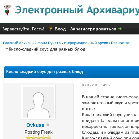
Здравствуйте, Гость!
Вход
Зарегистрироваться
Главный архивный фонд Рунета
›
Информационный архив
›
Разное
Кисло-сладкий соус для разных блюд
Голосов: 7 - Средняя оценка: 2
1
2
3
4
5
Кисло-сладкий соус для разных блюд
03-06-2013, 14:15
В нашей стране кисло-слад
замечательный вкус и чрезв
статье.
Кисло-сладкий соус уникале
придают блюдам неповторим
Ovkuse
некорректно, так как он ши
Posting Freak
блюдам, и к блюдам из пти
Кисло-сладкий соус при со