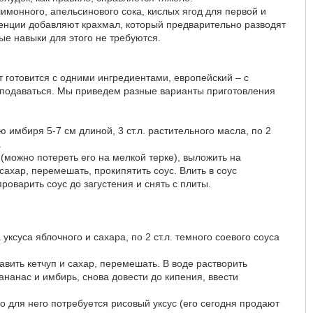
имонного, апельсинового сока, кислых ягод для первой и
тенции добавляют крахмал, который предварительно разводят
ые навыки для этого не требуются.
т готовится с одними ингредиентами, европейский – с
ет подаваться. Мы приведем разные варианты приготовления
ю имбиря 5-7 см длиной, 3 ст.л. растительного масла, по 2
.
 (можно потереть его на мелкой терке), выложить на
 сахар, перемешать, прокипятить соус. Влить в соус
оварить соус до загустения и снять с плиты.
ксуса яблочного и сахара, по 2 ст.л. темного соевого соуса
бавить кетчуп и сахар, перемешать. В воде растворить
нанас и имбирь, снова довести до кипения, ввести
о для него потребуется рисовый уксус (его сегодня продают