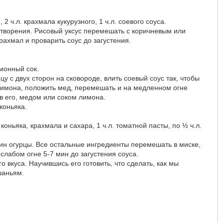
 2 ч.л. крахмала кукурузного, 1 ч.л. соевого соуса.
створения. Рисовый уксус перемешать с коричневым или
ахмал и проварить соус до загустения.
имонный сок.
у с двух сторон на сковороде, влить соевый соус так, чтобы
 лимона, положить мед, перемешать и на медленном огне
в его, медом или соком лимона.
коньяка.
 коньяка, крахмала и сахара, 1 ч.л. томатной пасты, по ½ ч.л.
мин огурцы. Все остальные ингредиенты перемешать в миске,
слабом огне 5-7 мин до загустения соуса.
 вкуса. Научившись его готовить, что сделать, как мы
шаньям.