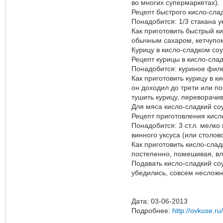
во многих супермаркетах).
Рецепт быстрого кисло-слад
Понадобится: 1/3 стакана укс
Как приготовить быстрый к
обычным сахаром, кетчупом
Курицу в кисло-сладком соу
Рецепт курицы в кисло-сла
Понадобится: куриное филе/
Как приготовить курицу в к
он доходил до трети или п
тушить курицу, переворачи
Для мяса кисло-сладкий соу
Рецепт приготовления кисло
Понадобится: 3 ст.л. мелко 
винного уксуса (или столов
Как приготовить кисло-сла
постепенно, помешивая, вли
Подавать кисло-сладкий соу
убедились, совсем несложн
Дата: 03-06-2013
Подробнее:
http://ovkuse.ru/