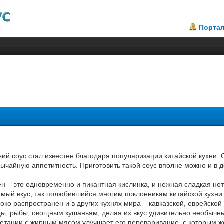
Порта
.71
кий соус стал известен благодаря популяризации китайской кухни
ычайную аппетитность. Приготовить такой соус вполне можно и в д
н – это одновременно и пикантная кислинка, и нежная сладкая нотк
ый вкус, так полюбившийся многим поклонникам китайской кухни. К
роко распространен и в других кухнях мира – кавказской, еврейской
цы, рыбы, овощным кушаньям, делая их вкус удивительно необычн
четании с жирным мясом улучшает его переваривание, с которым же