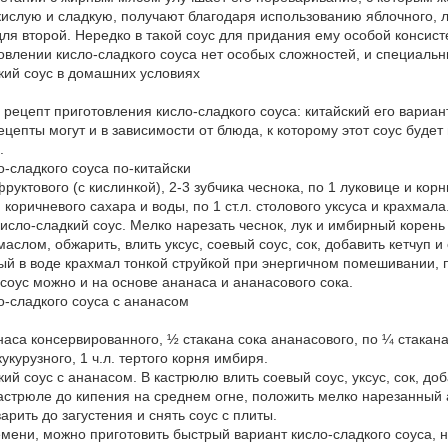
кислую и сладкую, получают благодаря использованию яблочного, л
для второй. Нередко в такой соус для придания ему особой консис
овлении кисло-сладкого соуса нет особых сложностей, и специальн
дкий соус в домашних условиях
рецепт приготовления кисло-сладкого соуса: китайский его вариан
ецепты могут и в зависимости от блюда, к которому этот соус буд
.
-сладкого соуса по-китайски
руктового (с кислинкой), 2-3 зубчика чеснока, по 1 луковице и корн
а, коричневого сахара и воды, по 1 ст.л. столового уксуса и крахмала
кисло-сладкий соус. Мелко нарезать чеснок, лук и имбирный корень
аслом, обжарить, влить уксус, соевый соус, сок, добавить кетчуп и
й в воде крахмал тонкой струйкой при энергичном помешивании, пр
соус можно и на основе ананаса и ананасового сока.
о-сладкого соуса с ананасом
са консервированного, ½ стакана сока ананасового, по ¼ стакана у
кукурузного, 1 ч.л. тертого корня имбиря.
кий соус с ананасом. В кастрюлю влить соевый соус, уксус, сок, до
кастрюле до кипения на среднем огне, положить мелко нарезанный а
рить до загустения и снять соус с плиты.
мени, можно приготовить быстрый вариант кисло-сладкого соуса, н