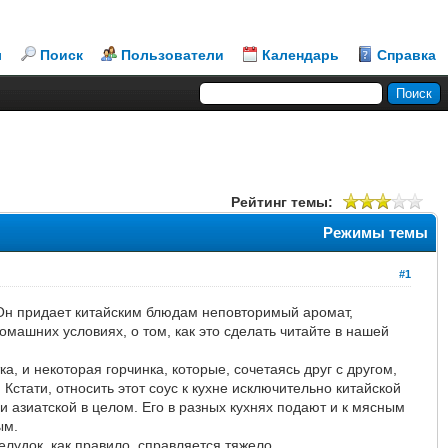
л
Поиск
Пользователи
Календарь
Справка
Рейтинг темы:
Режимы темы
#1
. Он придает китайским блюдам неповторимый аромат,
омашних условиях, о том, как это сделать читайте в нашей
а, и некоторая горчинка, которые, сочетаясь друг с другом,
стати, относить этот соус к кухне исключительно китайской
 и азиатской в целом. Его в разных кухнях подают и к мясным
ым.
лудок, как правило, справляется тяжело.