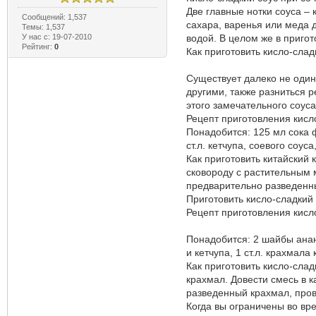
Две главные нотки соуса – 
Сообщений: 1,537
сахара, варенья или меда 
Темы: 1,537
У нас с: 19-07-2010
водой. В целом же в пригот
Рейтинг:
0
Как приготовить кисло-сла
Существует далеко не один 
другими, также разниться р
этого замечательного соуса
Рецепт приготовления кисло
Понадобится: 125 мл сока ф
ст.л. кетчупа, соевого соус
Как приготовить китайский 
сковороду с растительным м
предварительно разведенны
Приготовить кисло-сладкий 
Рецепт приготовления кисл
Понадобится: 2 шайбы анана
и кетчупа, 1 ст.л. крахмала 
Как приготовить кисло-слад
крахмал. Довести смесь в 
разведенный крахмал, прова
Когда вы ограничены во вре