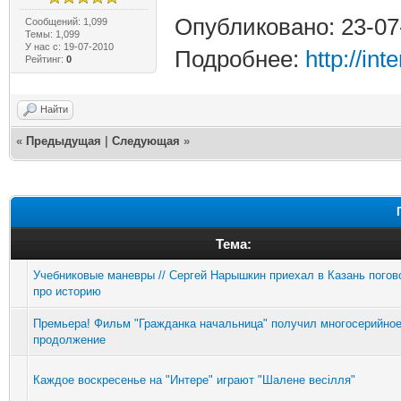
Опубликовано: 23-07
Сообщений: 1,099
Темы: 1,099
У нас с: 19-07-2010
Подробнее:
http://in
Рейтинг:
0
Найти
«
Предыдущая
|
Следующая
»
Тема:
Учебниковые маневры // Сергей Нарышкин приехал в Казань погов
про историю
Премьера! Фильм "Гражданка начальница" получил многосерийно
продолжение
Каждое воскресенье на "Интере" играют "Шалене весілля"