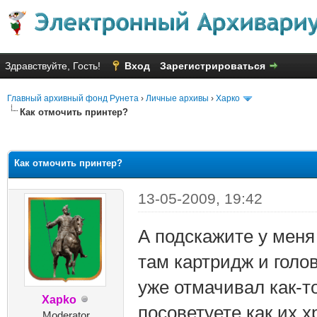
Здравствуйте, Гость!
Вход
Зарегистрироваться
Главный архивный фонд Рунета
›
Личные архивы
›
Харко
Как отмочить принтер?
яя оценка: 2.5
Как отмочить принтер?
13-05-2009, 19:42
А подскажите у меня 
там картридж и голо
уже отмачивал как-т
Xapko
посоветуете как их 
Moderator