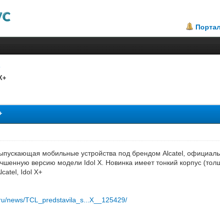
Порта
X+
2.81
+
ыпускающая мобильные устройства под брендом Alcatel, официаль
шенную версию модели Idol X. Новинка имеет тонкий корпус (толщ
atel, Idol X+
ru/news/TCL_predstavila_s...X__125429/