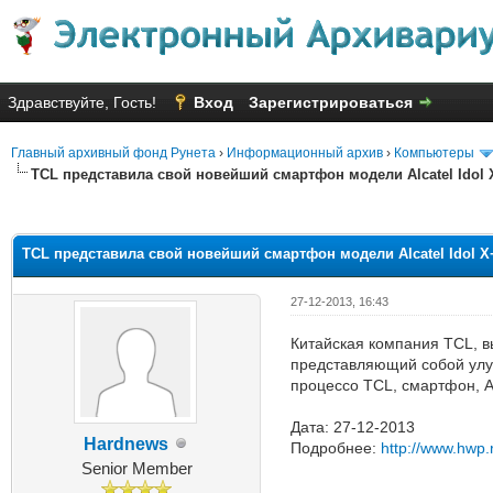
Здравствуйте, Гость!
Вход
Зарегистрироваться
Главный архивный фонд Рунета
›
Информационный архив
›
Компьютеры
TCL представила свой новейший смартфон модели Alcatel Idol 
Голосов: 27 - Средняя оценка: 
1
2
3
4
5
TCL представила свой новейший смартфон модели Alcatel Idol X
27-12-2013, 16:43
Китайская компания TCL, в
представляющий собой улуч
процессо TCL, смартфон, Alc
Дата: 27-12-2013
Hardnews
Подробнее:
http://www.hwp.
Senior Member