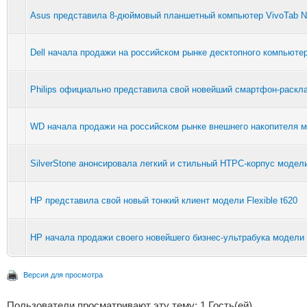
Asus представила 8-дюймовый планшетный компьютер VivoTab N
Dell начала продажи на российском рынке десктопного компьютер
Philips официально представила свой новейший смартфон-раск
WD начала продажи на российском рынке внешнего накопителя 
SilverStone анонсировала легкий и стильный HTPC-корпус модел
HP представила свой новый тонкий клиент модели Flexible t620
HP начала продажи своего новейшего бизнес-ультрабука модели E
Версия для просмотра
Пользователи просматривают эту тему: 1 Гость(ей)