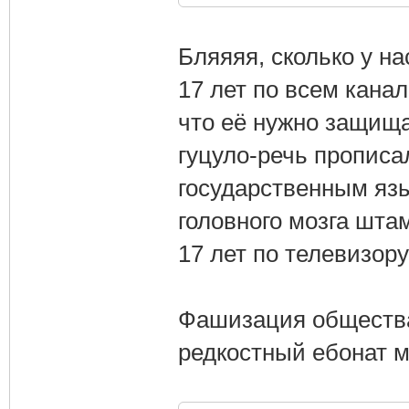
Бляяяя, сколько у на
17 лет по всем кана
что её нужно защищат
гуцуло-речь прописа
государственным язы
головного мозга шта
17 лет по телевизор
Фашизация общества 
редкостный ебонат м