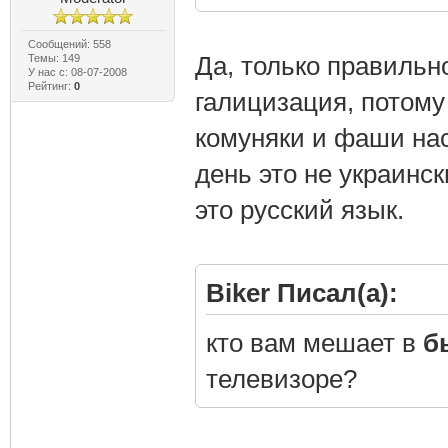
Сообщений: 558
Да, только правильн
Темы: 149
У нас с: 08-07-2008
Рейтинг:
0
галицизация, потому
комуняки и фаши нас
день это не украинс
это русский язык.
Biker Писал(а):
кто вам мешает в
б
телевизоре?