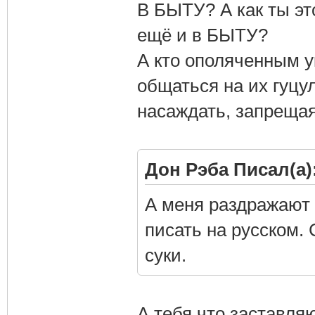
В БЫТУ? А как ты э
ещё и в БЫТУ?
А кто ополяченным 
общаться на их гуцу
насаждать, запрещая
Дон Рэба Писал(а)
А меня раздражают 
писать на русском.
суки.
А тебя что заставля