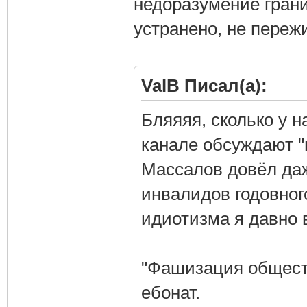
недоразумение грани
устранено, не переж
ValB Писал(а):
Бляяяя, сколько у н
канале обсуждают "п
Массалов довёл даже
инвалидов годовног
идиотизма я давно 
"Фашизация обществ
ебонат.