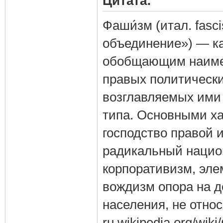
Цитата:
Фаши́зм (итал. fasci
объединение») — ка
обобщающим наиме
правых политически
возглавляемых ими
типа. Основными х
господство правой 
радикальный национ
корпоративизм, эле
вождизм опора на д
населения, не отно
ru.wikipedia.org/wik