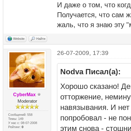
И даже о том, что ког
Получается, что сам 
жаль, что я знаю эту "
Website
Найти
26-07-2009, 17:39
Nodva Писал(а):
Хорошо сказано! Де
CyberMax
отторжение, немин
Moderator
навязывания. И нет 
Сообщений: 558
попробовал - не по
Темы: 149
У нас с: 08-07-2008
этим снова - стошн
Рейтинг:
0