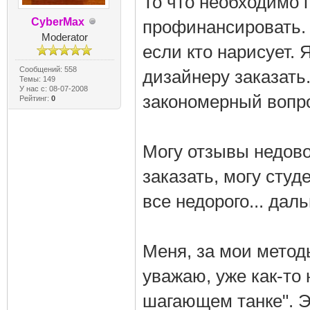
То что необходимо 
CyberMax
профинансировать. 
Moderator
если кто нарисует. 
Сообщений: 558
дизайнеру заказать.
Темы: 149
У нас с: 08-07-2008
закономерный вопро
Рейтинг:
0
Могу отзывы недов
заказать, могу студ
все недорого... да
Меня, за мои методы
уважаю, уже как-то
шагающем танке". Эт