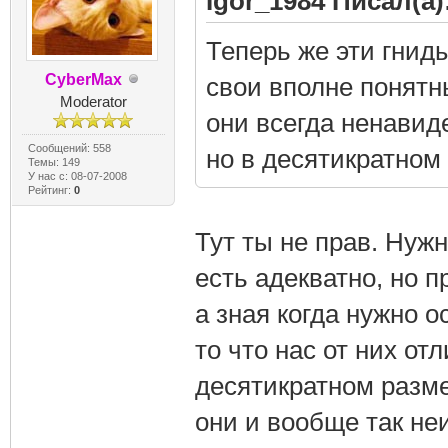
Igor_1984 Писал(а)
Теперь же эти гниды
CyberMax
свои вполне понятн
Moderator
они всегда ненавиде
Сообщений: 558
но в десятикратном
Темы: 149
У нас с: 08-07-2008
Рейтинг:
0
Тут ты не прав. Нужн
есть адекватно, но п
а зная когда нужно 
то что нас от них от
десятикратном разме
они и вообще так неи