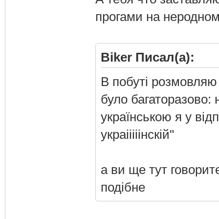
прогами на неродном
Biker Писал(а):
В побуті розмовляю
було багаторазово: 
українською я у відп
украііііінскій"
а ви ще тут говорит
подібне