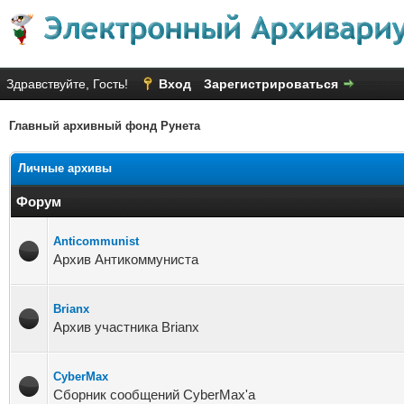
Здравствуйте, Гость!
Вход
Зарегистрироваться
Главный архивный фонд Рунета
Личные архивы
Форум
Anticommunist
Архив Антикоммуниста
Brianx
Архив участника Brianx
CyberMax
Сборник сообщений CyberMax'а