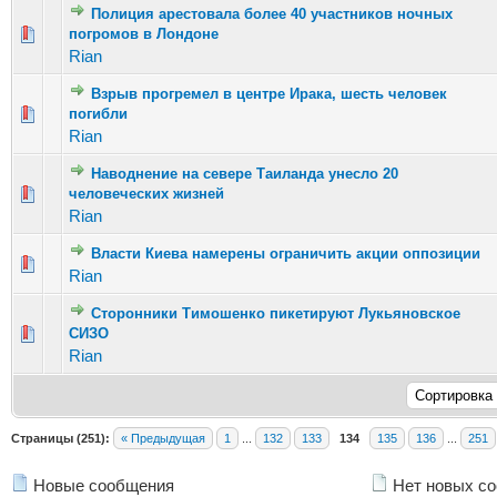
Полиция арестовала более 40 участников ночных
Голосов: 3 - Средняя оценка: 1.67 из 5
погромов в Лондоне
1
2
3
4
5
Rian
Взрыв прогремел в центре Ирака, шесть человек
Голосов: 1 - Средняя оценка: 1 из 5
погибли
1
2
3
4
5
Rian
Наводнение на севере Таиланда унесло 20
Голосов: 8 - Средняя оценка: 2 из 5
человеческих жизней
1
2
3
4
5
Rian
Власти Киева намерены ограничить акции оппозиции
Голосов: 1 - Средняя оценка: 1 из 5
1
2
3
4
5
Rian
Сторонники Тимошенко пикетируют Лукьяновское
Голосов: 1 - Средняя оценка: 1 из 5
СИЗО
1
2
3
4
5
Rian
Страницы (251):
« Предыдущая
1
...
132
133
134
135
136
...
251
Новые сообщения
Нет новых с