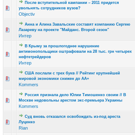
После вступительной кампании – 2011 придется
Голосов: 1 - Средняя оценка: 1 из 5
увольнять сотрудников вузов?
1
2
3
4
5
Objectiv
Анна и Алина Завальские составят компанию Сергею
Голосов: 2 - Средняя оценка: 1 из 5
Лазареву на проекте "Майданс. Второй сезон"
1
2
3
4
5
Интер
В Крыму за прошлогоднее нарушение
антимонопольщики оштрафовали на 28 тыс. грн четырех
Голосов: 3 - Средняя оценка: 2.33 из 5
1
2
3
4
5
нефтетрейдеров
Интер
США послали с трех букв // Рейтинг крупнейшей
Голосов: 3 - Средняя оценка: 1.67 из 5
мировой экономики снижен до AA+
1
2
3
4
5
Kommers
Россия признала дело Юлии Тимошенко своим // В
Голосов: 2 - Средняя оценка: 1 из 5
Москве недовольны арестом экс-премьера Украины
1
2
3
4
5
Kommers
Суд вновь отказался освобождать из-под ареста
Голосов: 2 - Средняя оценка: 1 из 5
Луценко
1
2
3
4
5
Rian