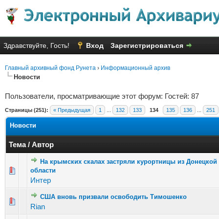
Здравствуйте, Гость!
Вход
Зарегистрироваться
Главный архивный фонд Рунета
›
Информационный архив
Новости
Пользователи, просматривающие этот форум: Гостей: 87
Страницы (251):
« Предыдущая
1
...
132
133
134
135
136
...
251
Новости
Тема
/
Автор
На крымских скалах застряли курортницы из Донецкой
Голосов: 1 - Средняя оценка: 1 из 5
области
1
2
3
4
5
Интер
США вновь призвали освободить Тимошенко
Голосов: 2 - Средняя оценка: 3 из 5
1
2
3
4
5
Rian