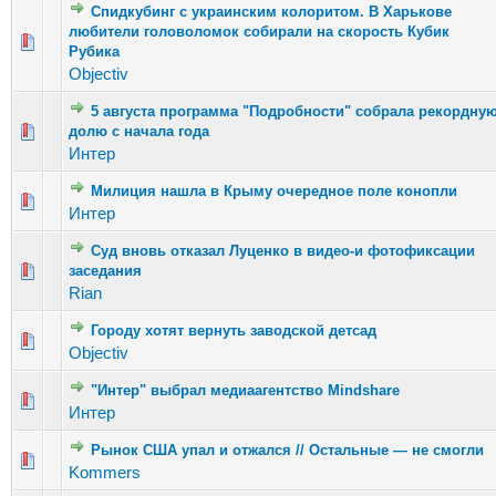
Спидкубинг с украинским колоритом. В Харькове
любители головоломок собирали на скорость Кубик
Голосов: 2 - Средняя оценка: 1 из 5
1
2
3
4
5
Рубика
Objectiv
5 августа программа "Подробности" собрала рекордну
Голосов: 3 - Средняя оценка: 2.33 из 5
долю с начала года
1
2
3
4
5
Интер
Милиция нашла в Крыму очередное поле конопли
Голосов: 1 - Средняя оценка: 1 из 5
1
2
3
4
5
Интер
Суд вновь отказал Луценко в видео-и фотофиксации
Голосов: 3 - Средняя оценка: 2.67 из 5
заседания
1
2
3
4
5
Rian
Городу хотят вернуть заводской детсад
Голосов: 2 - Средняя оценка: 1 из 5
1
2
3
4
5
Objectiv
"Интер" выбрал медиаагентство Mindshare
Голосов: 3 - Средняя оценка: 3.33 из 5
1
2
3
4
5
Интер
Рынок США упал и отжался // Остальные — не смогли
Голосов: 6 - Средняя оценка: 1.33 из 5
1
2
3
4
5
Kommers