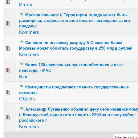
Голосов: 1 - Средняя оценка: 1 из 5
1
2
3
4
5
Интер
Москва навынос // Территория города может быть
расширена, а офисы органов власти - выведены за его
Голосов: 2 - Средняя оценка: 4.5 из 5
1
2
3
4
5
пределы
Kommers
Санация по высшему разряду // Спасение Банка
Голосов: 3 - Средняя оценка: 2.67 из 5
Москвы может обойтись государству в 250 млрд рублей
1
2
3
4
5
Kommers
Более 130 населенных пунктов обесточены из-за
Голосов: 5 - Средняя оценка: 2.4 из 5
непогоды - МЧС
1
2
3
4
5
Rian
Коммунисты предлагают сменить государственные
Голосов: 2 - Средняя оценка: 3 из 5
символы
1
2
3
4
5
Objectiv
Александр Лукашенко объявил цену себе независимом
// Белорусский лидер готов платить $250 за тысячу кубов
Голосов: 5 - Средняя оценка: 3.2 из 5
1
2
3
4
5
российского г
Kommers