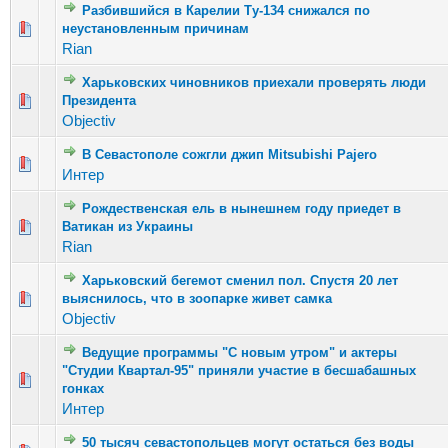
Разбившийся в Карелии Ту-134 снижался по
Голосов: 3 - Средняя оценка: 2.33 из 5
неустановленным причинам
1
2
3
4
5
Rian
Харьковских чиновников приехали проверять люди
Голосов: 3 - Средняя оценка: 2.67 из 5
Президента
1
2
3
4
5
Objectiv
В Севастополе сожгли джип Mitsubishi Pajero
Голосов: 2 - Средняя оценка: 1 из 5
1
2
3
4
5
Интер
Рождественская ель в нынешнем году приедет в
Голосов: 1 - Средняя оценка: 1 из 5
Ватикан из Украины
1
2
3
4
5
Rian
Харьковский бегемот сменил пол. Спустя 20 лет
Голосов: 2 - Средняя оценка: 1.5 из 5
выяснилось, что в зоопарке живет самка
1
2
3
4
5
Objectiv
Ведущие программы "С новым утром" и актеры
"Студии Квартал-95" приняли участие в бесшабашных
Голосов: 8 - Средняя оценка: 2.88 из 5
1
2
3
4
5
гонках
Интер
50 тысяч севастопольцев могут остаться без воды