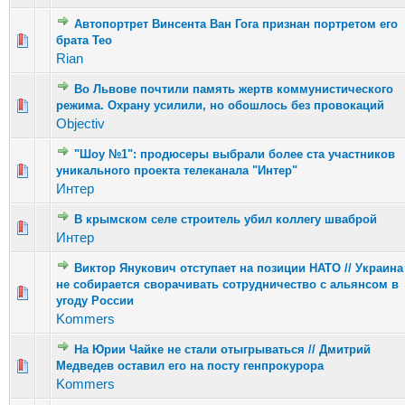
Автопортрет Винсента Ван Гога признан портретом его
Голосов: 3 - Средняя оценка: 2 из 5
брата Тео
1
2
3
4
5
Rian
Во Львове почтили память жертв коммунистического
Голосов: 4 - Средняя оценка: 2.25 из 5
режима. Охрану усилили, но обошлось без провокаций
1
2
3
4
5
Objectiv
"Шоу №1": продюсеры выбрали более ста участников
Голосов: 3 - Средняя оценка: 2.33 из 5
уникального проекта телеканала "Интер"
1
2
3
4
5
Интер
В крымском селе строитель убил коллегу шваброй
Голосов: 3 - Средняя оценка: 2.33 из 5
1
2
3
4
5
Интер
Виктор Янукович отступает на позиции НАТО // Украина
не собирается сворачивать сотрудничество с альянсом в
Голосов: 3 - Средняя оценка: 1.67 из 5
1
2
3
4
5
угоду России
Kommers
На Юрии Чайке не стали отыгрываться // Дмитрий
Голосов: 0 - Средняя оценка: 0 из 5
Медведев оставил его на посту генпрокурора
1
2
3
4
5
Kommers