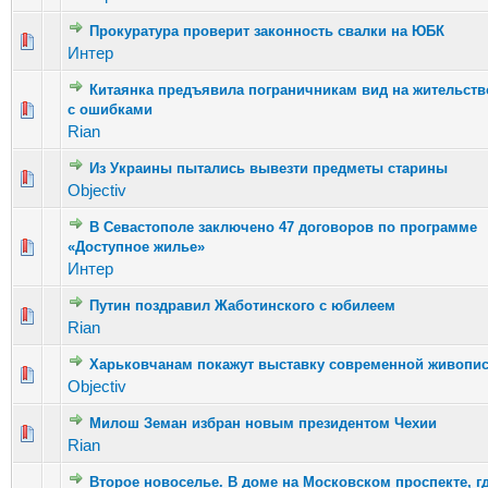
Прокуратура проверит законность свалки на ЮБК
Голосов: 4 - Средняя оценка: 2.5 из 5
1
2
3
4
5
Интер
Китаянка предъявила пограничникам вид на жительств
Голосов: 6 - Средняя оценка: 2.67 из 5
с ошибками
1
2
3
4
5
Rian
Из Украины пытались вывезти предметы старины
Голосов: 2 - Средняя оценка: 3 из 5
1
2
3
4
5
Objectiv
В Севастополе заключено 47 договоров по программе
Голосов: 6 - Средняя оценка: 2.67 из 5
«Доступное жилье»
1
2
3
4
5
Интер
Путин поздравил Жаботинского с юбилеем
Голосов: 4 - Средняя оценка: 2.5 из 5
1
2
3
4
5
Rian
Харьковчанам покажут выставку современной живопи
Голосов: 4 - Средняя оценка: 2.5 из 5
1
2
3
4
5
Objectiv
Милош Земан избран новым президентом Чехии
Голосов: 4 - Средняя оценка: 3 из 5
1
2
3
4
5
Rian
Второе новоселье. В доме на Московском проспекте, г