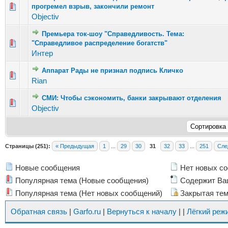
Голосов: 3 - Средняя оценка: 2.67 из 5
прогремел взрыв, закончили ремонт
1
2
3
4
5
Objectiv
Премьера ток-шоу "Справедливость. Тема:
Голосов: 3 - Средняя оценка: 1 из 5
"Справедливое распределение богатств"
1
2
3
4
5
Интер
Аппарат Рады не признал подпись Кличко
Голосов: 10 - Средняя оценка: 2.8 из 5
1
2
3
4
5
Rian
СМИ: Чтобы сэкономить, банки закрывают отделения
Голосов: 9 - Средняя оценка: 2.78 из 5
1
2
3
4
5
Objectiv
Страницы (251):
« Предыдущая
1
...
29
30
31
32
33
...
251
Сле
Новые сообщения
Нет новых с
Популярная тема (Новые сообщения)
Содержит Ва
Популярная тема (Нет новых сообщений)
Закрытая те
Обратная связь
|
Garfo.ru
|
Вернуться к началу
|
|
Лёгкий реж