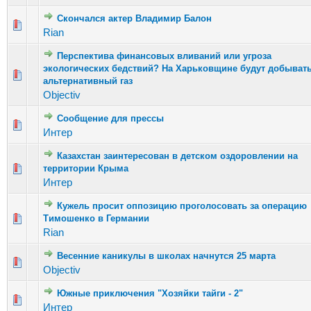
Скончался актер Владимир Балон
Голосов: 4 - Средняя оценка: 1.5 из 5
1
2
3
4
5
Rian
Перспектива финансовых вливаний или угроза
экологических бедствий? На Харьковщине будут добыват
Голосов: 4 - Средняя оценка: 2.25 из 5
1
2
3
4
5
альтернативный газ
Objectiv
Сообщение для прессы
Голосов: 1 - Средняя оценка: 1 из 5
1
2
3
4
5
Интер
Казахстан заинтересован в детском оздоровлении на
Голосов: 3 - Средняя оценка: 2.33 из 5
территории Крыма
1
2
3
4
5
Интер
Кужель просит оппозицию проголосовать за операцию
Голосов: 2 - Средняя оценка: 1 из 5
Тимошенко в Германии
1
2
3
4
5
Rian
Весенние каникулы в школах начнутся 25 марта
Голосов: 2 - Средняя оценка: 3 из 5
1
2
3
4
5
Objectiv
Южные приключения "Хозяйки тайги - 2"
Голосов: 1 - Средняя оценка: 1 из 5
1
2
3
4
5
Интер