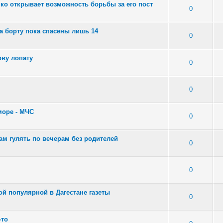
ко открывает возможность борьбы за его пост
в: 1 - Средняя оценка: 4 из 5
1
2
3
4
5
0
а борту пока спасены лишь 14
 - Средняя оценка: 1.67 из 5
1
2
3
4
5
0
ову лопату
 - Средняя оценка: 1 из 5
1
2
3
4
5
0
- Средняя оценка: 0 из 5
1
2
3
4
5
0
море - МЧС
3 - Средняя оценка: 2.67 из 5
1
2
3
4
5
0
ам гулять по вечерам без родителей
: 2 - Средняя оценка: 3 из 5
1
2
3
4
5
0
- Средняя оценка: 1.33 из 5
1
2
3
4
5
0
ой популярной в Дагестане газеты
- Средняя оценка: 1.33 из 5
1
2
3
4
5
0
-то