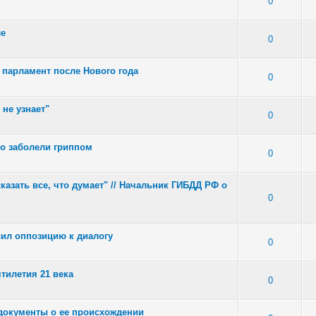
2 - Средняя оценка: 1.5 из 5
1
2
3
4
5
0
ле
: 4 - Средняя оценка: 3 из 5
1
2
3
4
5
0
парламент после Нового года
: 7 - Средняя оценка: 3 из 5
1
2
3
4
5
0
 не узнает"
 2 - Средняя оценка: 2.5 из 5
1
2
3
4
5
0
о заболели гриппом
: 2 - Средняя оценка: 3 из 5
1
2
3
4
5
0
казать все, что думает" // Начальник ГИБДД РФ о
 - Средняя оценка: 1 из 5
1
2
3
4
5
0
сил оппозицию к диалогу
 5 - Средняя оценка: 2 из 5
1
2
3
4
5
0
тилетия 21 века
 2 - Средняя оценка: 2 из 5
1
2
3
4
5
0
документы о ее происхождении