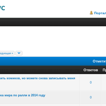
Порта
едующая »
Отмети
Ответов
П
шить комиков, но можете снова записывать меня
 - Средняя оценка: 2.25 из 5
1
2
3
4
5
0
ка мира по ралли в 2014 году
: 4 - Средняя оценка: 3 из 5
1
2
3
4
5
0