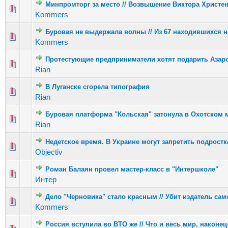
Минпромторг за место // Возвышение Виктора Христен
Голосо
Kommers
Буровая не выдержала волны // Из 67 находившихся н
Голосов: 3
Kommers
Протестующие предприниматели хотят подарить Азар
Голосов: 1
Rian
В Луганске сгорела типография
Голосов: 0 
Rian
Буровая платформа "Кольская" затонула в Охотском 
Голосов: 
Rian
Недетское время. В Украине могут запретить подростк
Голосов
Objectiv
Роман Балаян провел мастер-класс в "Интершколе"
Голосов: 3 
Интер
Дело "Черновика" стало красным // Убит издатель сам
Голосов: 3 
Kommers
Россия вступила во ВТО же // Что и весь мир, наконец