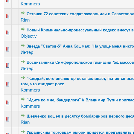
Голосов: 
Kommers
Останки 72 советских солдат захоронили в Севастопо
Голосов
Rian
Новый Криминально-процессуальный кодекс внесут в 
Голосов
Objectiv
Звезда "Сватов-5" Анна Кошмал: "На улице меня никто
Голосов:
Интер
Воспитанники Симферопольской гимназии №1 массов
Голосов
Интер
"Каждый, кого инспектор останавливает, пытается выс
том, что ожидает росс
Голосов: 2
Kommers
"Идите ко мне, бандерлоги" // Владимир Путин пригла
Голосов:
Kommers
Шевченко вошел в десятку бомбардиров первого деся
Голосов:
Rian
Украинским торговцам рыбой придется предъявлять 