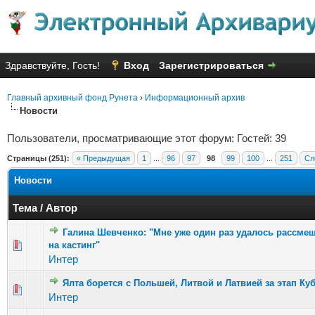
Здравствуйте, Гость!
Вход
Зарегистрироваться
Главный архивный фонд Рунета
›
Информационный архив
Новости
Пользователи, просматривающие этот форум: Гостей: 39
Страницы (251):
« Предыдущая
1
...
96
97
98
99
100
...
251
Сл
Новости
Тема
/
Автор
Галина Шевченко: "Мне уже один раз удалось рассме
на кастинг"
Голосов: 8
Интер
Ялта борется с Польшей, Литвой и Латвией за этап Куб
Голосов
Интер