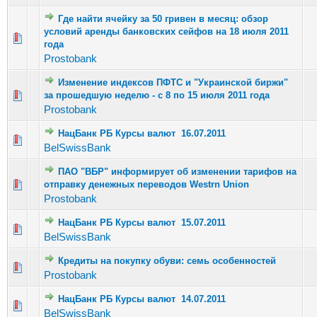
Где найти ячейку за 50 гривен в месяц: обзор
условий аренды банковских сейфов на 18 июля 2011
Голосов: 5 - Средняя оценка: 2.4 из 5
1
2
3
4
5
года
Prostobank
Изменение индексов ПФТС и "Украинской биржи"
Голосов: 1 - Средняя оценка: 1 из 5
за прошедшую неделю - с 8 по 15 июля 2011 года
1
2
3
4
5
Prostobank
НацБанк РБ Курсы валют 16.07.2011
Голосов: 4 - Средняя оценка: 1 из 5
1
2
3
4
5
BelSwissBank
ПАО "ВБР" информирует об изменении тарифов на
Голосов: 2 - Средняя оценка: 1.5 из 5
отправку денежных переводов Westrn Union
1
2
3
4
5
Prostobank
НацБанк РБ Курсы валют 15.07.2011
Голосов: 2 - Средняя оценка: 3 из 5
1
2
3
4
5
BelSwissBank
Кредиты на покупку обуви: семь особенностей
Голосов: 3 - Средняя оценка: 2.67 из 5
1
2
3
4
5
Prostobank
НацБанк РБ Курсы валют 14.07.2011
Голосов: 3 - Средняя оценка: 2 из 5
1
2
3
4
5
BelSwissBank