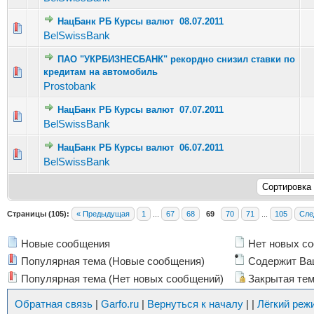
НацБанк РБ Курсы валют 08.07.2011
Голосов: 3 - Средняя оценка: 1 из 5
1
2
3
4
5
BelSwissBank
ПАО "УКРБИЗНЕСБАНК" рекордно снизил ставки по
Голосов: 11 - Средняя оценка: 2.36 из 5
кредитам на автомобиль
1
2
3
4
5
Prostobank
НацБанк РБ Курсы валют 07.07.2011
Голосов: 5 - Средняя оценка: 2.8 из 5
1
2
3
4
5
BelSwissBank
НацБанк РБ Курсы валют 06.07.2011
Голосов: 4 - Средняя оценка: 3.25 из 5
1
2
3
4
5
BelSwissBank
Страницы (105):
« Предыдущая
1
...
67
68
69
70
71
...
105
Сле
Новые сообщения
Нет новых с
Популярная тема (Новые сообщения)
Содержит Ва
Популярная тема (Нет новых сообщений)
Закрытая те
Обратная связь
|
Garfo.ru
|
Вернуться к началу
|
|
Лёгкий реж