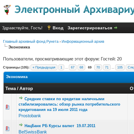
Здравствуйте, Гость!
Вход
Зарегистрироваться
Главный архивный фонд Рунета
›
Информационный архив
Экономика
Пользователи, просматривающие этот форум: Гостей: 20
Страницы (105):
« Предыдущая
1
...
67
68
69
70
71
...
105
Сле
Экономика
Тема
/
Автор
О
Средние ставки по кредитам наличными
стабилизировались: обзор рынка потребительского
Голосов: 2 - Средняя оценка: 2.5 из 5
1
2
3
4
5
кредитования на 19 июля 2011 года
Prostobank
НацБанк РБ Курсы валют 19.07.2011
Голосов: 8 - Средняя оценка: 3 из 5
1
2
3
4
5
BelSwissBank