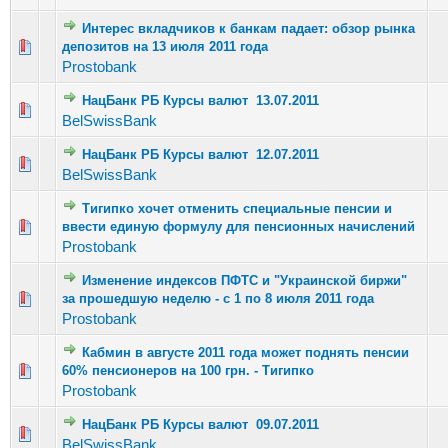
Интерес вкладчиков к банкам падает: обзор рынка
Голосов: 7 - Средняя оценка: 1.86 из 5
депозитов на 13 июля 2011 года
1
2
3
4
5
Prostobank
НацБанк РБ Курсы валют 13.07.2011
Голосов: 3 - Средняя оценка: 3 из 5
1
2
3
4
5
BelSwissBank
НацБанк РБ Курсы валют 12.07.2011
Голосов: 1 - Средняя оценка: 1 из 5
1
2
3
4
5
BelSwissBank
Тигипко хочет отменить специальные пенсии и
Голосов: 5 - Средняя оценка: 2 из 5
ввести единую формулу для пенсионных начислений
1
2
3
4
5
Prostobank
Изменение индексов ПФТС и "Украинской биржи"
Голосов: 2 - Средняя оценка: 1.5 из 5
за прошедшую неделю - с 1 по 8 июля 2011 года
1
2
3
4
5
Prostobank
Кабмин в августе 2011 года может поднять пенсии
Голосов: 2 - Средняя оценка: 1 из 5
60% пенсионеров на 100 грн. - Тигипко
1
2
3
4
5
Prostobank
НацБанк РБ Курсы валют 09.07.2011
Голосов: 2 - Средняя оценка: 2.5 из 5
1
2
3
4
5
BelSwissBank