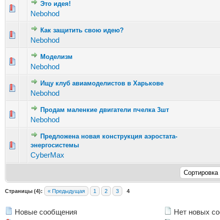
Это идея!
Голосов: 10 - Средняя оценка: 1.9 из 5
1
2
3
4
5
Nebohod
Как защитить свою идею?
Голосов: 8 - Средняя оценка: 1.75 из 5
1
2
3
4
5
Nebohod
Моделизм
Голосов: 13 - Средняя оценка: 2.15 из 5
1
2
3
4
5
Nebohod
Ищу клуб авиамоделистов в Харькове
Голосов: 16 - Средняя оценка: 2.19 из 5
1
2
3
4
5
Nebohod
Продам маленкие двигатели пчелка 3шт
Голосов: 12 - Средняя оценка: 2 из 5
1
2
3
4
5
Nebohod
Предложена новая конструкция аэростата-
Голосов: 17 - Средняя оценка: 2.47 из 5
энергосистемы
1
2
3
4
5
CyberMax
Страницы (4):
« Предыдущая
1
2
3
4
Новые сообщения
Нет новых с