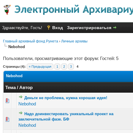
Здравствуйте, Гость!
Вход
Зарегистрироваться
Главный архивный фонд Рунета
›
Личные архивы
Nebohod
Пользователи, просматривающие этот форум: Гостей: 5
Страницы (4):
« Предыдущая
1
2
3
4
Nebohod
Тема
/
Автор
Деньги не проблема, нужна хорошая идея!
Голосов: 12 - Средняя оценка: 1.83 из 5
1
2
3
4
5
Nebohod
Надо доинвестировать уникальный проект на
Голосов: 13 - Средняя оценка: 2.08 из 5
заключительной фазе. БФ
1
2
3
4
5
Nebohod