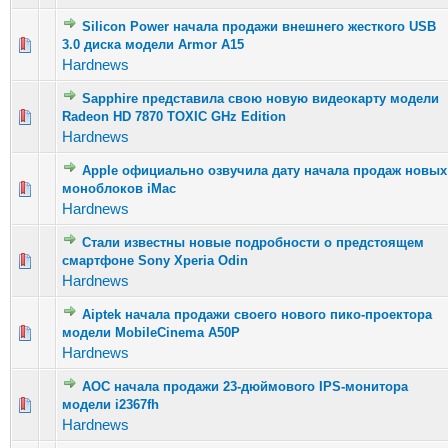
Silicon Power начала продажи внешнего жесткого USB
Голосов: 2 - Средняя оценка: 3 из 5
3.0 диска модели Armor A15
1
2
3
4
5
Hardnews
Sapphire представила свою новую видеокарту модели
Голосов: 7 - Средняя оценка: 2.29 из 5
Radeon HD 7870 TOXIC GHz Edition
1
2
3
4
5
Hardnews
Apple официально озвучила дату начала продаж новых
Голосов: 4 - Средняя оценка: 3.75 из 5
моноблоков iMac
1
2
3
4
5
Hardnews
Стали известны новые подробности о предстоящем
Голосов: 4 - Средняя оценка: 2.75 из 5
смартфоне Sony Xperia Odin
1
2
3
4
5
Hardnews
Aiptek начала продажи своего нового пико-проектора
Голосов: 10 - Средняя оценка: 2.8 из 5
модели MobileCinema A50P
1
2
3
4
5
Hardnews
AOC начала продажи 23-дюймового IPS-монитора
Голосов: 5 - Средняя оценка: 3.4 из 5
модели i2367fh
1
2
3
4
5
Hardnews