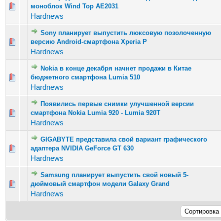
Голосов: 4 - Средняя оценка: 3 из 5
моноблок Wind Top AE2031
1
2
3
4
5
Hardnews
Sony планирует выпустить люксовую позолоченную
Голосов: 4 - Средняя оценка: 1.25 из 5
версию Android-смартфона Xperia P
1
2
3
4
5
Hardnews
Nokia в конце декабря начнет продажи в Китае
Голосов: 4 - Средняя оценка: 2 из 5
бюджетного смартфона Lumia 510
1
2
3
4
5
Hardnews
Появились первые снимки улучшенной версии
Голосов: 8 - Средняя оценка: 2.13 из 5
смартфона Nokia Lumia 920 - Lumia 920T
1
2
3
4
5
Hardnews
GIGABYTE представила свой вариант графического
Голосов: 1 - Средняя оценка: 1 из 5
адаптера NVIDIA GeForce GT 630
1
2
3
4
5
Hardnews
Samsung планирует выпустить свой новый 5-
Голосов: 5 - Средняя оценка: 1.8 из 5
дюймовый смартфон модели Galaxy Grand
1
2
3
4
5
Hardnews