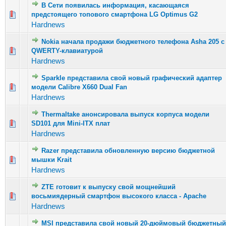
В Сети появилась информация, касающаяся
Голосов: 4 - Средняя оценка: 2.5 из 5
предстоящего топового смартфона LG Optimus G2
1
2
3
4
5
Hardnews
Nokia начала продажи бюджетного телефона Asha 205 с
Голосов: 3 - Средняя оценка: 2 из 5
QWERTY-клавиатурой
1
2
3
4
5
Hardnews
Sparkle представила свой новый графический адаптер
Голосов: 3 - Средняя оценка: 1.33 из 5
модели Calibre X660 Dual Fan
1
2
3
4
5
Hardnews
Thermaltake анонсировала выпуск корпуса модели
SD101 для Mini-ITX плат
Голосов: 1 - Средняя оценка: 4 из 5
1
2
3
4
5
Hardnews
Razer представила обновленную версию бюджетной
Голосов: 2 - Средняя оценка: 3 из 5
мышки Krait
1
2
3
4
5
Hardnews
ZTE готовит к выпуску свой мощнейший
Голосов: 8 - Средняя оценка: 2.75 из 5
восьмиядерный смартфон высокого класса - Apache
1
2
3
4
5
Hardnews
MSI представила свой новый 20-дюймовый бюджетный